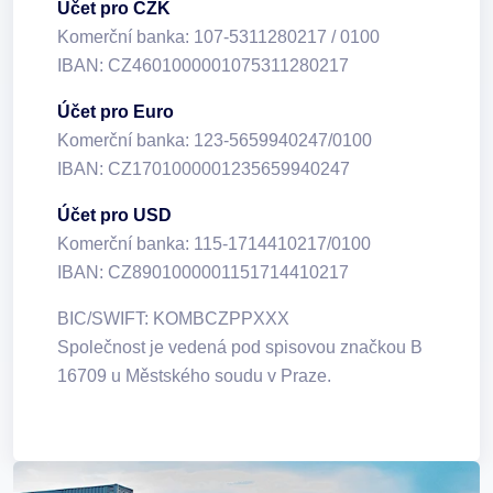
Účet pro CZK
Komerční banka: 107-5311280217 / 0100
IBAN: CZ4601000001075311280217
Účet pro Euro
Komerční banka: 123-5659940247/0100
IBAN: CZ1701000001235659940247
Účet pro USD
Komerční banka: 115-1714410217/0100
IBAN: CZ8901000001151714410217
BIC/SWIFT: KOMBCZPPXXX
Společnost je vedená pod spisovou značkou B
16709 u Městského soudu v Praze.