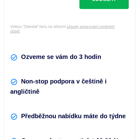
Volbou "Odeslat" beru na vědomí
zásady zpracování osobních
údajů
.
Ozveme se vám do 3 hodin
Non-stop podpora v češtině i
angličtině
Předběžnou nabídku máte do týdne