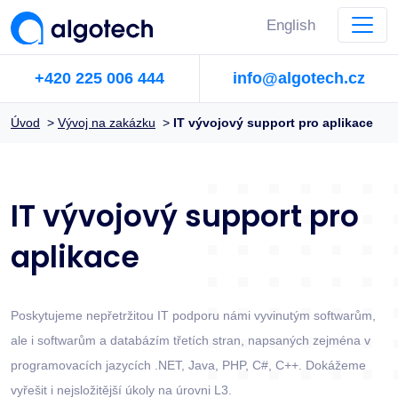
English
+420 225 006 444
info@algotech.cz
Úvod
>
Vývoj na zakázku
>
IT vývojový support pro aplikace
IT vývojový support pro
aplikace
Poskytujeme nepřetržitou IT podporu námi vyvinutým softwarům,
ale i softwarům a databázím třetích stran, napsaných zejména v
programovacích jazycích .NET, Java, PHP, C#, C++. Dokážeme
vyřešit i nejsložitější úkoly na úrovni L3.