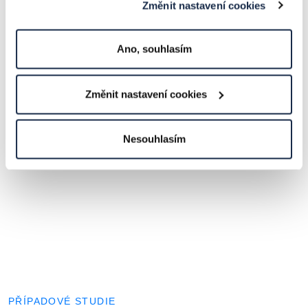
Změnit nastavení cookies
Ano, souhlasím
S dlouhodobými
Změnit nastavení cookies
klienty nás pojí více
než 20 let partnerství
Nesouhlasím
PŘÍPADOVÉ STUDIE