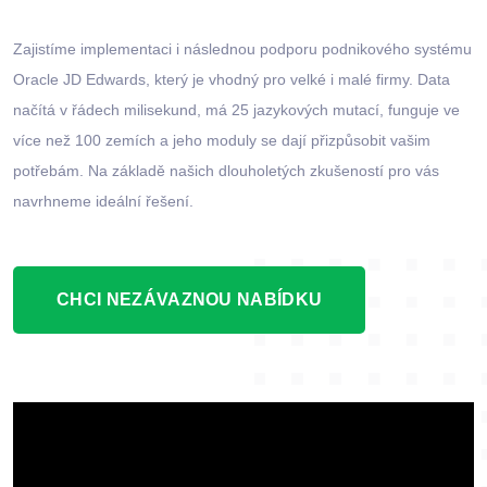
Zajistíme implementaci i následnou podporu podnikového systému
Oracle JD Edwards, který je vhodný pro velké i malé firmy. Data
načítá v řádech milisekund, má 25 jazykových mutací, funguje ve
více než 100 zemích a jeho moduly se dají přizpůsobit vašim
potřebám. Na základě našich dlouholetých zkušeností pro vás
navrhneme ideální řešení.
CHCI NEZÁVAZNOU NABÍDKU