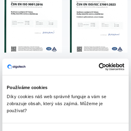
Naše společnost je certifikována podle
mezinárodních standardů:
Používáme cookies
Díky cookies náš web správně funguje a vám se
ISO 27001:2023 – zaručujeme nejvyšší
zobrazuje obsah, který vás zajímá. Můžeme je
úroveň ochrany a bezpečnosti informací.
používat?
ISO 9001:2015 – řídíme se principy řízení
kvality a neustálého zlepšování.