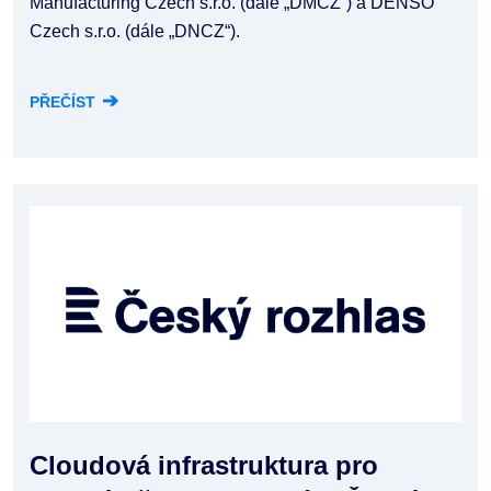
Manufacturing Czech s.r.o. (dále „DMCZ“) a DENSO
Czech s.r.o. (dále „DNCZ“).
➔
PŘEČÍST
Cloudová infrastruktura pro