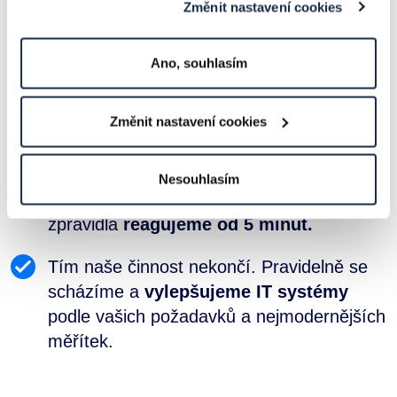
Jak funguje IT outsourcing?
Změnit nastavení cookies
Zanalyzujeme potřeby
vaší firmy,
Ano, souhlasím
abychom zjistili, jestli se naše představy
shodují.
Změnit nastavení cookies
Pokud ano, nastavíme procesy a pravidla.
Nesouhlasím
Odbavujeme každý váš požadavek –
zpravidla
reagujeme od 5 minut.
Tím naše činnost nekončí. Pravidelně se
scházíme a
vylepšujeme IT systémy
podle vašich požadavků a nejmodernějších
měřítek.