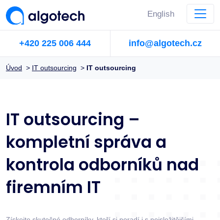
English
+420 225 006 444
info@algotech.cz
Úvod
>
IT outsourcing
>
IT outsourcing
IT outsourcing –
kompletní správa a
kontrola odborníků nad
firemním IT
Získejte skutečné odborníky, kteří si poradí i s nejsložitějšími