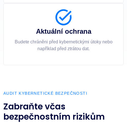
Aktuální ochrana
Budete chráněni před kybernetickými útoky nebo
například před ztrátou dat.
AUDIT KYBERNETICKÉ BEZPEČNOSTI
Zabraňte včas
bezpečnostním rizikům