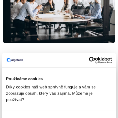
Jak audit kybernetické bezpečnosti
probíhá?
Používáme cookies
Nejdřív
provedeme analýzu
kybernetické
Díky cookies náš web správně funguje a vám se
bezpečnosti – od technologií až po služby
zobrazuje obsah, který vás zajímá. Můžeme je
a procesy ve firmě.
používat?
Identifikujeme možná rizika
a