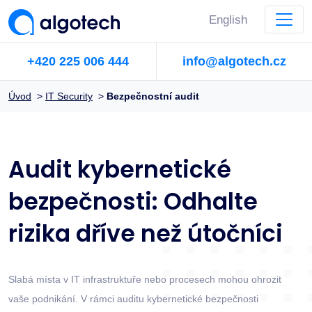
English
+420 225 006 444
info@algotech.cz
Úvod
>
IT Security
>
Bezpečnostní audit
Audit kybernetické
bezpečnosti: Odhalte
rizika dříve než útočníci
Slabá místa v IT infrastruktuře nebo procesech mohou ohrozit
vaše podnikání. V rámci auditu kybernetické bezpečnosti