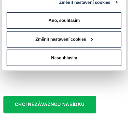
vypracujeme postup s konkrétními kroky a
Změnit nastavení cookies
opatřeními. Doporučíme, jak postupovat,
aby vše bylo v souladu se zákonem o
Ano, souhlasím
kybernetické bezpečnosti a směrnicí
NIS2.
Změnit nastavení cookies
Proškolíme vaše zaměstnance
, aby
nedocházelo k rizikovým situacím, a
Nesouhlasím
navrhneme dlouhodobý plán vzdělávání.
CHCI NEZÁVAZNOU NABÍDKU