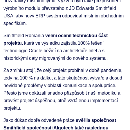
požadavky místního týmu. Výzvou bylo také přizpůsobení
výrobního modulu převzatého z JD Edwards Smithfield
USA, aby nový ERP systém odpovídal místním obchodním
specifikům.
Smithfield Romania
velmi ocenil technickou část
projektu
, která ve výsledku zajistila 100% řešení
technologie Oracle běžící na architektuře Intel a s
historickými daty migrovanými do nového systému.
Za zmínku stojí, že celý projekt probíhal v době pandemie,
tedy na 100 % na dálku, a tato skutečnost vytvářela dosud
nevídané problémy v oblasti komunikace a spolupráce.
Přesto jsme dokázali snadno přizpůsobit naši metodiku a
provést projekt úspěšnou, plně vzdálenou implementací
projektu.
Jako důkaz dobře odvedené práce
svěřila společnost
Smithfield společnosti Algotech také následnou