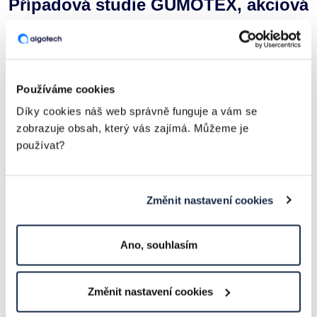
Případová studie GUMOTEX, akciová
společnost a řešení pro práci s
čárovými kódy Algotech Data
Compact Collector
Používáme cookies
Díky cookies náš web správně funguje a vám se
zobrazuje obsah, který vás zajímá. Můžeme je
používat?
Změnit nastavení cookies
Ano, souhlasím
GUMOTEX, akciová společnost je český výrobce s více než
sedmdesátiletou tradicí v oblasti zpracování pryže a plastů,
sídlící v Břeclavi. Společnost se specializuje na výrobu
Změnit nastavení cookies
gumotextilních nafukovacích člunů, záchranných systémů,