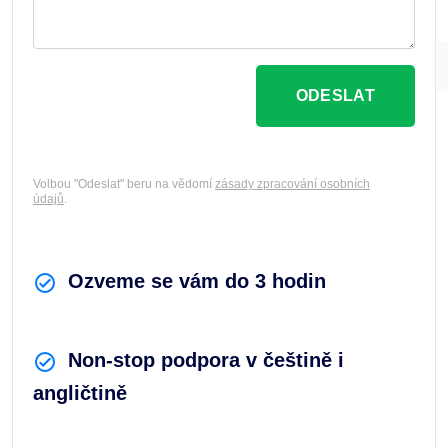
ODESLAT
Volbou "Odeslat" beru na vědomí
zásady zpracování osobních
údajů
.
Ozveme se vám do 3 hodin
Non-stop podpora v češtině i
angličtině