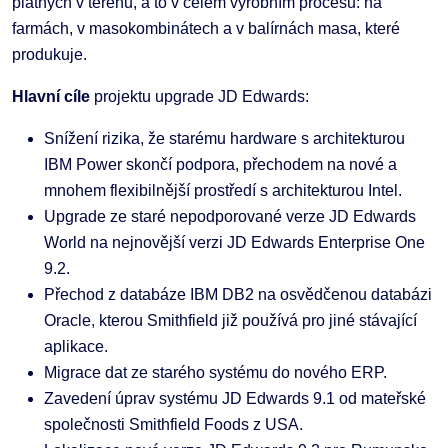
platných v terénu, a to v celém výrobním procesu: na
farmách, v masokombinátech a v balírnách masa, které
produkuje.
Hlavní cíle
projektu upgrade JD Edwards:
Snížení rizika, že starému hardware s architekturou
IBM Power skončí podpora, přechodem na nové a
mnohem flexibilnější prostředí s architekturou Intel.
Upgrade ze staré nepodporované verze JD Edwards
World na nejnovější verzi JD Edwards Enterprise One
9.2.
Přechod z databáze IBM DB2 na osvědčenou databázi
Oracle, kterou Smithfield již používá pro jiné stávající
aplikace.
Migrace dat ze starého systému do nového ERP.
Zavedení úprav systému JD Edwards 9.1 od mateřské
společnosti Smithfield Foods z USA.