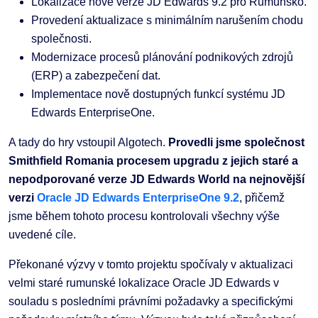
Lokalizace nové verze JD Edwards 9.2 pro Rumunsko.
Provedení aktualizace s minimálním narušením chodu
společnosti.
Modernizace procesů plánování podnikových zdrojů
(ERP) a zabezpečení dat.
Implementace nově dostupných funkcí systému JD
Edwards EnterpriseOne.
A tady do hry vstoupil Algotech.
Provedli jsme společnost
Smithfield Romania
procesem upgradu z jejich staré a
nepodporované verze JD Edwards World na nejnovější
verzi
Oracle JD Edwards EnterpriseOne 9.2
, přičemž
jsme během tohoto procesu kontrolovali všechny výše
uvedené cíle.
Překonané výzvy v tomto projektu spočívaly v aktualizaci
velmi staré rumunské lokalizace Oracle JD Edwards v
souladu s posledními právními požadavky a specifickými