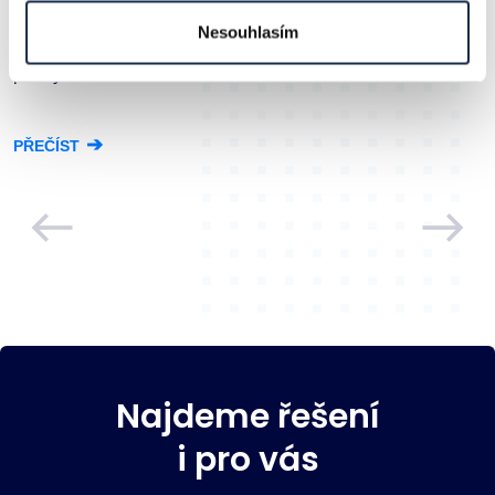
gumárenských směsí a nánosových tkanin, výrobků z
Nesouhlasím
expandovaného polypropylenu a dílů pro automobilový
průmysl.
➔
PŘEČÍST
Previous
Next
Najdeme řešení
i pro vás