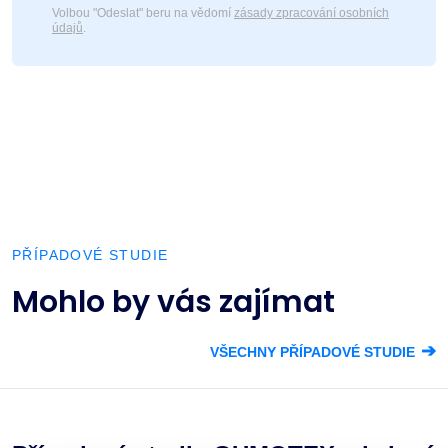
Volbou "Odeslat" beru na vědomí
zásady zpracování osobních
údajů
.
PŘÍPADOVÉ STUDIE
Mohlo by vás zajímat
➔
VŠECHNY PŘÍPADOVÉ STUDIE