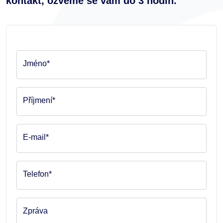
kontakt, ozveme se vám do 3 hodin.
Jméno*
Příjmení*
E-mail*
Telefon*
Zpráva