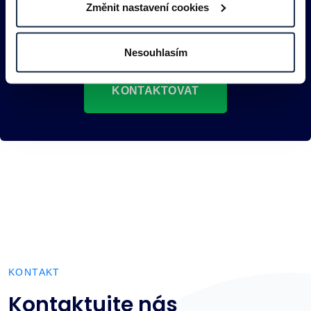
Najdeme řešení
Změnit nastavení cookies
i pro vás
Nesouhlasím
KONTAKTOVAT
KONTAKT
Kontaktujte nás