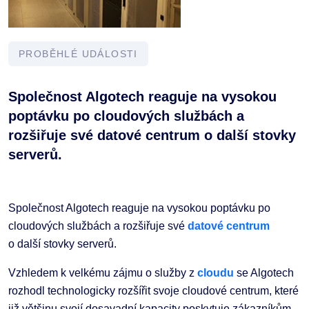
PROBĚHLÉ UDÁLOSTI
Společnost Algotech reaguje na vysokou
poptávku po cloudových službách a
rozšiřuje své datové centrum o další stovky
serverů.
Společnost Algotech reaguje na vysokou poptávku po
cloudových službách a rozšiřuje své
datové centrum
o další stovky serverů.
Vzhledem k velkému zájmu o služby z
cloudu
se Algotech
rozhodl technologicky rozšířit svoje cloudové centrum, které
již většinu svojí dosavadní kapacity poskytuje zákazníkům.