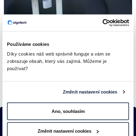
Co je PAM a jak ochránit nejcennější
Používáme cookies
klíče od vaší IT infrastruktury?
Díky cookies náš web správně funguje a vám se
zobrazuje obsah, který vás zajímá. Můžeme je
ČLÁNKY A ZAJÍMAVOSTI
používat?
Změnit nastavení cookies
Ano, souhlasím
Najdeme řešení
Změnit nastavení cookies