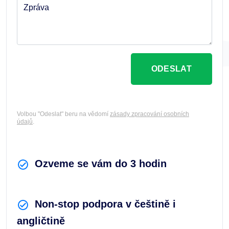
Zpráva
ODESLAT
Volbou "Odeslat" beru na vědomí
zásady zpracování osobních
údajů
.
Ozveme se vám do 3 hodin
Non-stop podpora v češtině i
angličtině