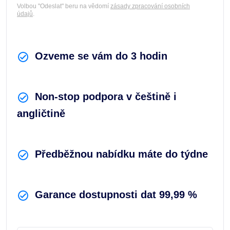
Volbou "Odeslat" beru na vědomí
zásady zpracování osobních
údajů
.
Ozveme se vám do 3 hodin
Non-stop podpora v češtině i
angličtině
Předběžnou nabídku máte do týdne
Garance dostupnosti dat 99,99 %