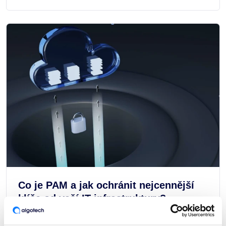
Co je PAM a jak ochránit nejcennější
klíče od vaší IT infrastruktury?
ČLÁNKY A ZAJÍMAVOSTI