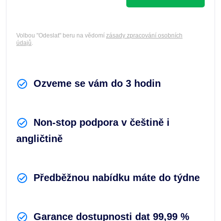
Volbou "Odeslat" beru na vědomí
zásady zpracování osobních
údajů
.
Ozveme se vám do 3 hodin
Non-stop podpora v češtině i
angličtině
Předběžnou nabídku máte do týdne
Garance dostupnosti dat 99,99 %