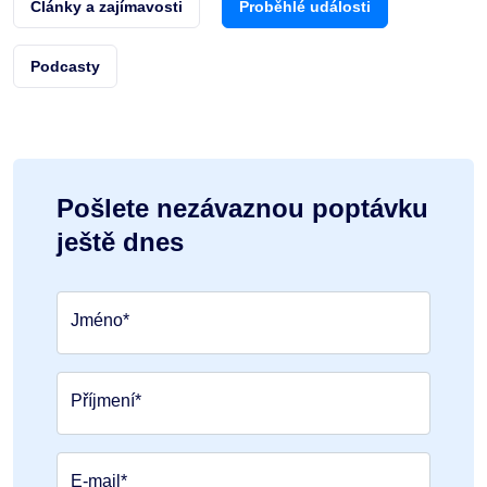
Články a zajímavosti
Proběhlé události
Podcasty
Pošlete nezávaznou poptávku
ještě dnes
Jméno*
Příjmení*
E-mail*