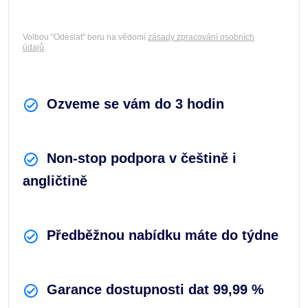
Volbou "Odeslat" beru na vědomí
zásady zpracování osobních
údajů
.
Ozveme se vám do 3 hodin
Non-stop podpora v češtině i
angličtině
Předběžnou nabídku máte do týdne
Garance dostupnosti dat 99,99 %