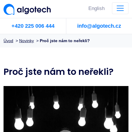
English
+420 225 006 444
info@algotech.cz
Úvod
>
Novinky
>
Proč jste nám to neřekli?
Proč jste nám to neřekli?