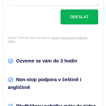
ODESLAT
Volbou "Odeslat" beru na vědomí
zásady zpracování osobních
údajů
.
Ozveme se vám do 3 hodin
Non-stop podpora v češtině i
angličtině
Předběžnou nabídku máte do týdne