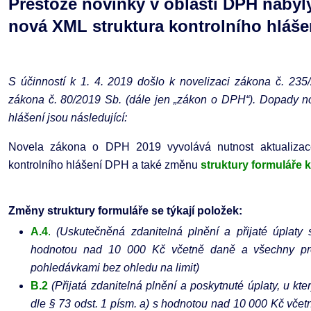
Přestože novinky v oblasti DPH nabyl
nová XML struktura kontrolního hlášen
S účinností k 1. 4. 2019 došlo k novelizaci zákona č. 235
zákona č. 80/2019 Sb. (dále jen „zákon o DPH“). Dopady n
hlášení jsou následující:
Novela zákona o DPH 2019 vyvolává nutnost aktualizace
kontrolního hlášení DPH a také změnu
struktury formuláře 
Změny struktury formuláře se týkají položek:
A.4
.
(Uskutečněná zdanitelná plnění a přijaté úplaty 
hodnotou nad 10 000 Kč včetně daně a všechny pro
pohledávkami bez ohledu na limit)
B.2
(Přijatá zdanitelná plnění a poskytnuté úplaty, u k
dle § 73 odst. 1 písm. a) s hodnotou nad 10 000 Kč včet