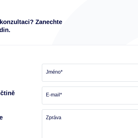
konzultaci? Zanechte
din.
Jméno*
čtině
E-mail*
e
Zpráva