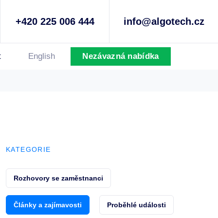
+420 225 006 444
info@algotech.cz
t
English
Nezávazná nabídka
KATEGORIE
Rozhovory se zaměstnanci
Články a zajímavosti
Proběhlé události