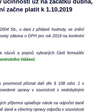
y účinnosti už na začátku dubna,
í začne platit k 1.10.2019
/2004 Sb., o dani z přidané hodnoty, ve znění
ovely zákona o DPH pro rok 2019 na kontrolní
 názvů a popisů vybraných částí formuláře
kontrolního hlášení
.
s povinností přiznat daň dle § 108 odst. 1 s
vedené opravy v souvislosti s nedobytnými
terých příjemce uplatňuje nárok na odpočet daně
ně daně a všechny opravy odpočtu v souvislosti