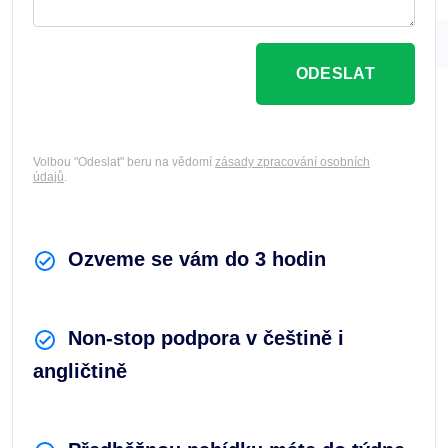
ODESLAT
Volbou "Odeslat" beru na vědomí
zásady zpracování osobních
údajů
.
Ozveme se vám do 3 hodin
Non-stop podpora v češtině i
angličtině