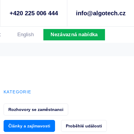
+420 225 006 444
info@algotech.cz
t
English
Nezávazná nabídka
KATEGORIE
Rozhovory se zaměstnanci
Články a zajímavosti
Proběhlé události