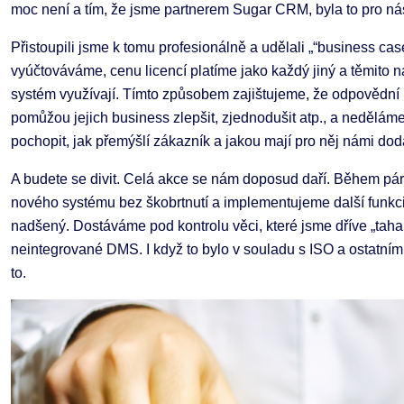
moc není a tím, že jsme partnerem Sugar CRM, byla to pro ná
Přistoupili jsme k tomu profesionálně a udělali „“business ca
vyúčtováváme, cenu licencí platíme jako každý jiný a těmito n
systém využívají. Tímto způsobem zajištujeme, že odpovědní 
pomůžou jejich business zlepšit, zjednodušit atp., a nedělám
pochopit, jak přemýšlí zákazník a jakou mají pro něj námi d
A budete se divit. Celá akce se nám doposud daří. Během pár 
nového systému bez škobrtnutí a implementujeme další funkc
nadšený. Dostáváme pod kontrolu věci, které jsme dříve „tahal
neintegrované DMS. I když to bylo v souladu s ISO a ostatními
to.