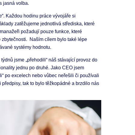
s jasná volba.
se“. Každou hodinu práce vývojáře si
áklady zatěžujeme jednotlivá střediska, které
manažeři požadují pouze funkce, které
e zbytečnosti. Naším cílem bylo také lépe
odávané systémy hodnotu.
týdnů jsme „přehodili“ náš stávající provoz do
ionality jednu po druhé. Jako CEO jsem
i“ po excelech nebo vůbec neřešili či používali
 předpisy, tak to bylo těžkopádné a brzdilo nás