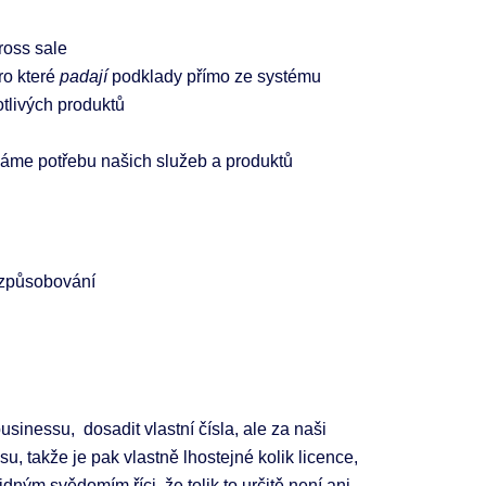
cross sale
ro které
padají
podklady přímo ze systému
livých produktů
áme potřebu našich služeb a produktů
izpůsobování
inessu, dosadit vlastní čísla, ale za naši
su, takže je pak vlastně lhostejné kolik licence,
ným svědomím říci, že tolik to určitě není ani