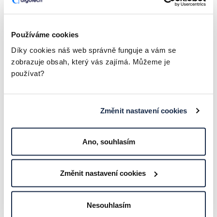
Co je IaaS?
ČLÁNKY A ZAJÍMAVOSTI
Používáme cookies
Díky cookies náš web správně funguje a vám se
zobrazuje obsah, který vás zajímá. Můžeme je
používat?
Změnit nastavení cookies
Ano, souhlasím
Změnit nastavení cookies
Nesouhlasím
Co je PAM a jak ochránit nejcennější