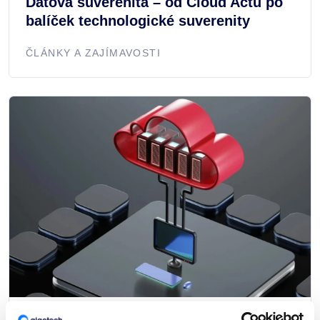
Datová suverenita – od Cloud Actu po
balíček technologické suverenity
ČLÁNKY A ZAJÍMAVOSTI