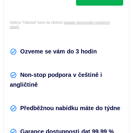
Volbou "Odeslat" beru na vědomí
zásady zpracování osobních
údajů
.
Ozveme se vám do 3 hodin
Non-stop podpora v češtině i
angličtině
Předběžnou nabídku máte do týdne
Garance dostupnosti dat 99,99 %