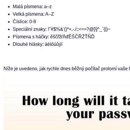
Malá písmena: a–z
Velká písmena: A–Z
Číslice: 0-9
Speciální znaky: !"#$%&'()*+,-./:;<=>?@[\]^_`{|}~
Písmena s háčky: ěščřžťňďĚŠČŘŽŤŇĎ
Dlouhé hlásky: áéíóúůýí
Níže je uvedeno, jak rychle dnes běžný počítač prolomí vaše