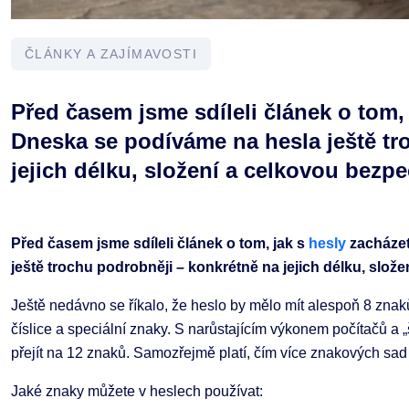
ČLÁNKY A ZAJÍMAVOSTI
Před časem jsme sdíleli článek o tom, 
Dneska se podíváme na hesla ještě tr
jejich délku, složení a celkovou bezp
Před časem jsme sdíleli článek o tom, jak s
hesly
zacházet
ještě trochu podrobněji – konkrétně na jejich délku, slož
Ještě nedávno se říkalo, že heslo by mělo mít alespoň 8 zna
číslice a speciální znaky. S narůstajícím výkonem počítačů a
přejít na 12 znaků. Samozřejmě platí, čím více znakových sad 
Jaké znaky můžete v heslech používat: