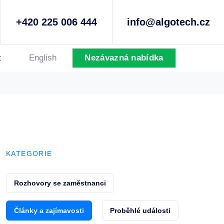
+420 225 006 444
info@algotech.cz
t
English
Nezávazná nabídka
KATEGORIE
Rozhovory se zaměstnanci
Články a zajímavosti
Proběhlé události