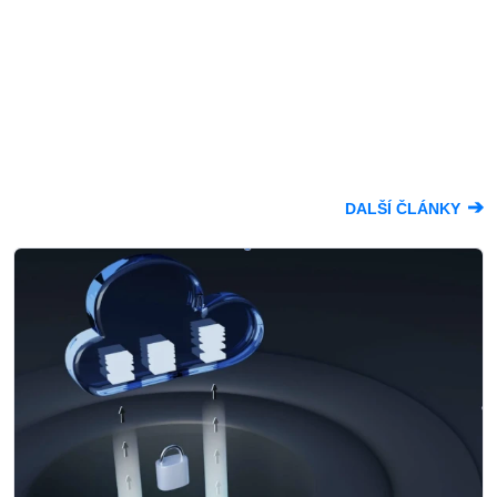
➔
DALŠÍ ČLÁNKY