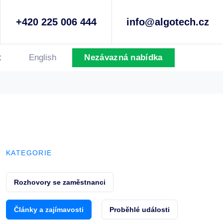
+420 225 006 444
info@algotech.cz
t
English
Nezávazná nabídka
KATEGORIE
Rozhovory se zaměstnanci
Články a zajímavosti
Proběhlé události