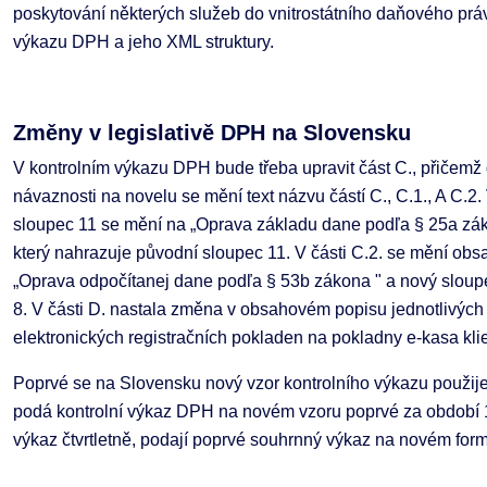
poskytování některých služeb do vnitrostátního daňového pr
výkazu DPH a jeho XML struktury.
Změny v legislativě DPH na Slovensku
V kontrolním výkazu DPH bude třeba upravit část C., přičemž 
návaznosti na novelu se mění text názvu částí C., C.1., A C.2
sloupec 11 se mění na „Oprava základu dane podľa § 25a zák
který nahrazuje původní sloupec 11. V části C.2. se mění obs
„Oprava odpočítanej dane podľa § 53b zákona " a nový sloup
8. V části D. nastala změna v obsahovém popisu jednotlivých
elektronických registračních pokladen na pokladny e-kasa klie
Poprvé se na Slovensku nový vzor kontrolního výkazu použije
podá kontrolní výkaz DPH na novém vzoru poprvé za období 1.
výkaz čtvrtletně, podají poprvé souhrnný výkaz na novém formul