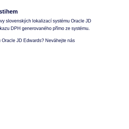
dstihem
avy slovenských lokalizací systému Oracle JD
výkazu DPH generovaného přímo ze systému.
mu Oracle JD Edwards? Neváhejte nás