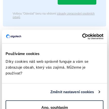
Volbou "Odeslat" beru na vědomí
zásady zpracování osobních
údajů
.
Používáme cookies
Díky cookies náš web správně funguje a vám se
zobrazuje obsah, který vás zajímá. Můžeme je
MOHLO BY VÁS ZAJÍMAT
používat?
Podobné články
Změnit nastavení cookies
➔
DALŠÍ ČLÁNKY
Ano, souhlasím