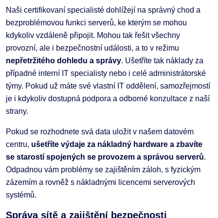
Naši certifikovaní specialisté dohlížejí na správný chod a
bezproblémovou funkci serverů, ke kterým se mohou
kdykoliv vzdáleně připojit. Mohou tak řešit všechny
provozní, ale i bezpečnostní události, a to v režimu
nepřetržitého dohledu a správy
. Ušetříte tak náklady za
případné interní IT specialisty nebo i celé administrátorské
týmy. Pokud už máte své vlastní IT oddělení, samozřejmostí
je i kdykoliv dostupná podpora a odborné konzultace z naší
strany.
Pokud se rozhodnete svá data uložit v našem datovém
centru,
ušetříte výdaje za nákladný hardware a zbavíte
se starostí spojených se provozem a správou serverů
.
Odpadnou vám problémy se zajištěním záloh, s fyzickým
zázemím a rovněž s nákladnými licencemi serverových
systémů.
Správa sítě a zajištění bezpečnosti