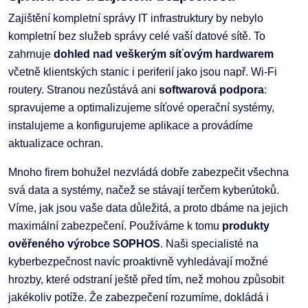
Zajištění kompletní správy IT infrastruktury by nebylo
kompletní bez služeb správy celé vaší datové sítě. To
zahrnuje
dohled nad veškerým síťovým hardwarem
včetně klientských stanic i periferií jako jsou např. Wi-Fi
routery. Stranou nezůstává ani
softwarová podpora
:
spravujeme a optimalizujeme síťové operační systémy,
instalujeme a konfigurujeme aplikace a provádíme
aktualizace ochran.
Mnoho firem bohužel nezvládá dobře zabezpečit všechna
svá data a systémy, načež se stávají terčem kyberútoků.
Víme, jak jsou vaše data důležitá, a proto dbáme na jejich
maximální zabezpečení. Používáme k tomu
produkty
ověřeného výrobce SOPHOS
. Naši specialisté na
kyberbezpečnost navíc proaktivně vyhledávají možné
hrozby, které odstraní ještě před tím, než mohou způsobit
jakékoliv potíže. Že zabezpečení rozumíme, dokládá i