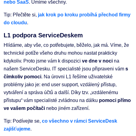
nebo SaaS
. Umíme všechny.
Tip: Přečtěte si,
jak krok po kroku probíhá přechod firmy
do cloudu
.
L1 podpora ServiceDeskem
Hlídáme, aby vše, co potřebujete, běželo, jak má. Víme, že
technické potíže všeho druhu mohou nastat prakticky
kdykoliv. Proto jsme vám k dispozici
ve dne v noci
na
našem ServiceDesku. IT specialisté jsou připraveni vám
s
čímkoliv pomoci
. Na úrovni L1 řešíme uživatelské
problémy jako je: end user support, vzdálený přístup,
vytváření a správa účtů a další. Díky tzv. „vzdálenému
přístupu“ vám specialisté zvládnou na dálku
pomoci přímo
ve vašem počítači
nebo jiném zařízení.
Tip: Podívejte se,
co všechno v rámci ServiceDesk
zajišťujeme
.