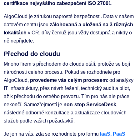
certifikace nejvyššího zabezpečení ISO 27001
.
AlgoCloud je zárukou naprosté bezpečnosti. Data v našem
datovém centru jsou
zálohovaná a uložená na 3 různých
lokalitách
v ČR, díky čemuž jsou vždy dostupná a nikdy o
ně nepřijdete.
Přechod do cloudu
Mnoho firem s přechodem do cloudu otálí, protože se bojí
náročnosti celého procesu. Pokud se rozhodnete pro
AlgoCloud,
provedeme vás celým procesem
: od analýzy
IT infrastruktury, přes návrh řešení, technický audit a pilot,
až k přechodu do ostrého provozu. Tím pro nás ale práce
nekončí. Samozřejmostí je
non-stop ServiceDesk
,
následné odborné konzultace a aktualizace cloudových
služeb podle vašich požadavků.
Je jen na vás, zda se rozhodnete pro formu
IaaS, PaaS