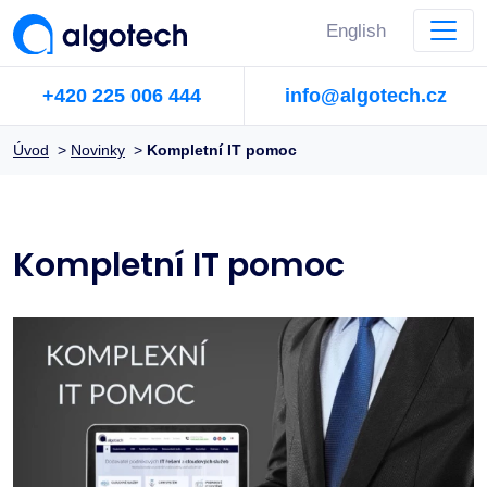
English
+420 225 006 444
info@algotech.cz
Úvod
>
Novinky
>
Kompletní IT pomoc
Kompletní IT pomoc