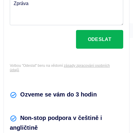
Zpráva
ODESLAT
Volbou "Odeslat" beru na vědomí
zásady zpracování osobních
údajů
.
Ozveme se vám do 3 hodin
Non-stop podpora v češtině i
angličtině