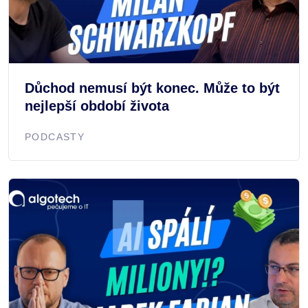
Důchod nemusí být konec. Může to být
nejlepší období života
PODCASTY