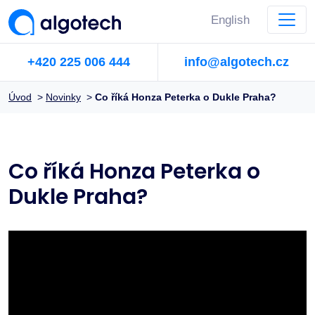
English
+420 225 006 444
info@algotech.cz
Úvod
>
Novinky
>
Co říká Honza Peterka o Dukle Praha?
Co říká Honza Peterka o
Dukle Praha?