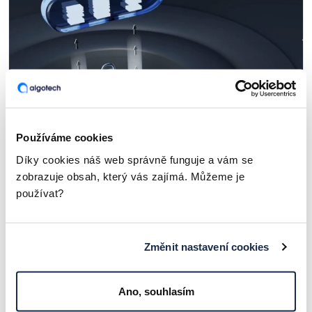
Používáme cookies
Díky cookies náš web správně funguje a vám se
Co je PAM a jak ochránit nejcennější
zobrazuje obsah, který vás zajímá. Můžeme je
klíče od vaší IT infrastruktury?
používat?
ČLÁNKY A ZAJÍMAVOSTI
Změnit nastavení cookies
Ano, souhlasím