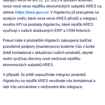
stávající verze ke dni 31. 10. 2023 a spuštění testovací
verze nové verze rejstříku ekonomických subjetků ARES na
adrese
https://ares.gov.cz/
. V Algotechu již pracujeme na
analýze změn, které nová verze ARES přináší a integraci
nového API na produkty Algotechu, které rejstřík ARES
využívají v našich dodávaných ERP a CRM řešeních.
Pokud máte k produktům Algotech zakoupený balíček
pravidelné podpory (maintenance) budeme Vás v brzké
době kontaktovat s aktualizací našich produktů, abyste
mohli využívat všechny nové možnosti rejstříku
ekonomických subjektů ARES.
V případě, že ještě nepoužíváte integraci produktů
Algotechu na rejstřík ARES neváhejte nás kontaktovat a
rádi Vás seznámíme s možnostmi této integrace.