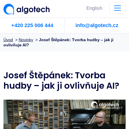
English
+420 225 006 444
info@algotech.cz
Úvod
>
Novinky
>
Josef Štěpánek: Tvorba hudby – jak ji
ovlivňuje AI?
Josef Štěpánek: Tvorba
hudby – jak ji ovlivňuje AI?