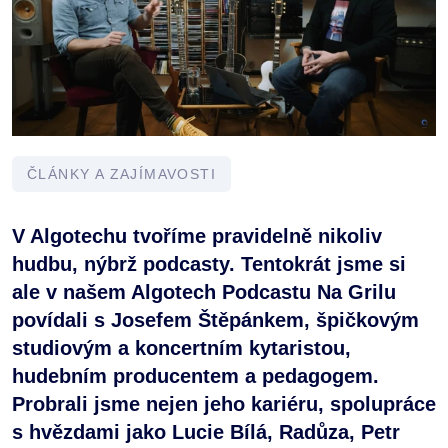
ČLÁNKY A ZAJÍMAVOSTI
V Algotechu tvoříme pravidelně nikoliv
hudbu, nýbrž podcasty. Tentokrát jsme si
ale v našem Algotech Podcastu Na Grilu
povídali s Josefem Štěpánkem, špičkovým
studiovým a koncertním kytaristou,
hudebním producentem a pedagogem.
Probrali jsme nejen jeho kariéru, spolupráce
s hvězdami jako Lucie Bílá, Radůza, Petr