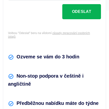
ODESLAT
Volbou "Odeslat" beru na vědomí
zásady zpracování osobních
údajů
.
Ozveme se vám do 3 hodin
Non-stop podpora v češtině i
angličtině
Předběžnou nabídku máte do týdne