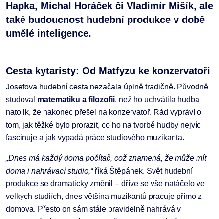
Hapka, Michal Horáček či Vladimír Mišík, ale
také budoucnost hudební produkce v době
umělé inteligence.
Cesta kytaristy: Od Matfyzu ke konzervatoři
Josefova hudební cesta nezačala úplně tradičně. Původně
studoval
matematiku a filozofii
, než ho uchvátila hudba
natolik, že nakonec přešel na konzervatoř. Rád vypráví o
tom, jak těžké bylo prorazit, co ho na tvorbě hudby nejvíc
fascinuje a jak vypadá práce studiového muzikanta.
„Dnes má každý doma počítač, což znamená, že může mít
doma i nahrávací studio,“
říká Štěpánek. Svět hudební
produkce se dramaticky změnil – dříve se vše natáčelo ve
velkých studiích, dnes většina muzikantů pracuje přímo z
domova. Přesto on sám stále pravidelně nahrává v