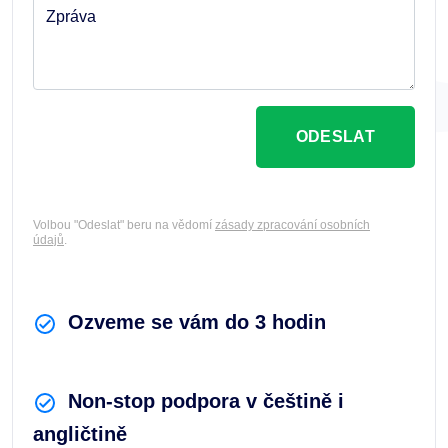
Zpráva
ODESLAT
Volbou "Odeslat" beru na vědomí
zásady zpracování osobních
údajů
.
Ozveme se vám do 3 hodin
Non-stop podpora v češtině i
angličtině