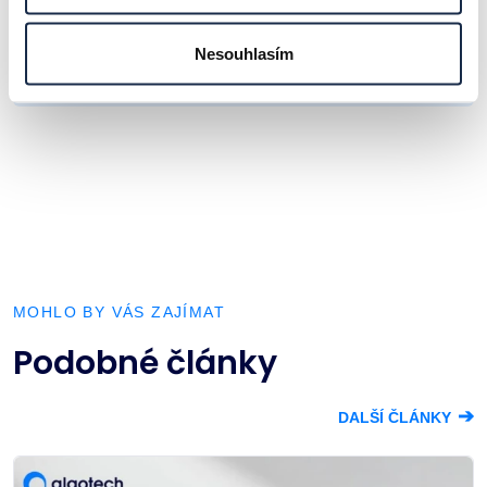
Volbou "Odeslat" beru na vědomí
zásady zpracování osobních
Nesouhlasím
údajů
.
MOHLO BY VÁS ZAJÍMAT
Podobné články
➔
DALŠÍ ČLÁNKY