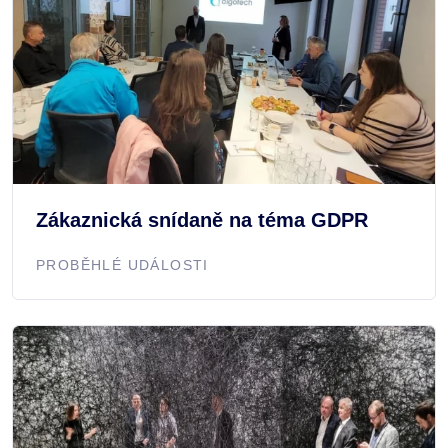
Zákaznická snídaně na téma GDPR
PROBĚHLÉ UDÁLOSTI