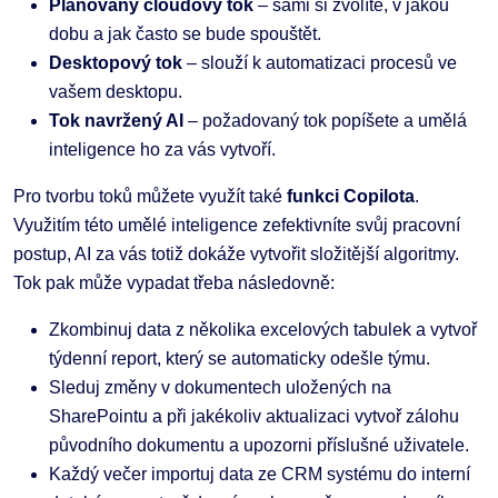
Plánovaný cloudový tok
– sami si zvolíte, v jakou
dobu a jak často se bude spouštět.
Desktopový tok
– slouží k automatizaci procesů ve
vašem desktopu.
Tok navržený AI
– požadovaný tok popíšete a umělá
inteligence ho za vás vytvoří.
Pro tvorbu toků můžete využít také
funkci Copilota
.
Využitím této umělé inteligence zefektivníte svůj pracovní
postup, AI za vás totiž dokáže vytvořit složitější algoritmy.
Tok pak může vypadat třeba následovně:
Zkombinuj data z několika excelových tabulek a vytvoř
týdenní report, který se automaticky odešle týmu.
Sleduj změny v dokumentech uložených na
SharePointu a při jakékoliv aktualizaci vytvoř zálohu
původního dokumentu a upozorni příslušné uživatele.
Každý večer importuj data ze CRM systému do interní