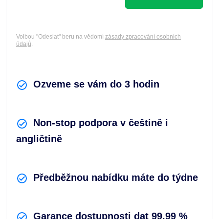
Volbou "Odeslat" beru na vědomí
zásady zpracování osobních
údajů
.
Ozveme se vám do 3 hodin
Non-stop podpora v češtině i
angličtině
Předběžnou nabídku máte do týdne
Garance dostupnosti dat 99,99 %