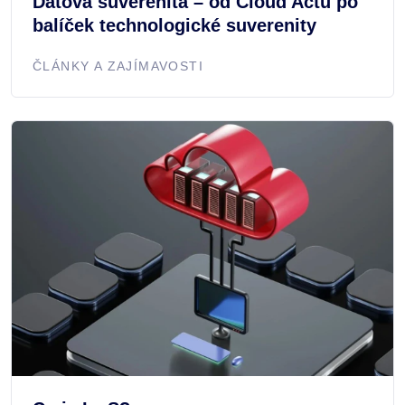
Datová suverenita – od Cloud Actu po
balíček technologické suverenity
ČLÁNKY A ZAJÍMAVOSTI