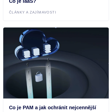
Co je IaaS?
ČLÁNKY A ZAJÍMAVOSTI
Co je PAM a jak ochránit nejcennější