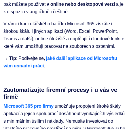
pak můžete používat
v online nebo desktopové verzi
a je
k dispozici v angličtině i češtině.
V rámci kancelářského balíčku Microsoft 365 získáte i
širokou škálu i jiných aplikací (Word, Excel, PowerPoint,
Teams a další), online úložiště a doplňující cloudové funkce,
které vám umožňují pracovat na souborech s ostatními.
→
Tip
: Podívejte se,
jaké další aplikace od Microsoftu
vám usnadní práci
.
Zautomatizujte firemní procesy i u vás ve
firmě
Microsoft 365 pro firmy
umožňuje propojení široké škály
aplikací a jejich spoluprací dosáhnout vynikajících výsledků
s minimálním úsilím i náklady. Nemusíte investovat do
vlastního pracovního prostředí na míru, v Microsoft 365 si ho