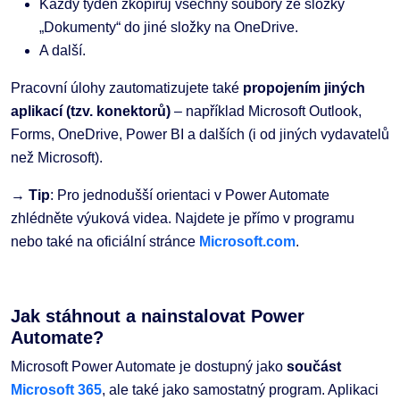
Každý týden zkopíruj všechny soubory ze složky
„Dokumenty“ do jiné složky na OneDrive.
A další.
Pracovní úlohy zautomatizujete také
propojením jiných
aplikací (tzv. konektorů)
– například Microsoft Outlook,
Forms, OneDrive, Power BI a dalších (i od jiných vydavatelů
než Microsoft).
→
Tip
: Pro jednodušší orientaci v Power Automate
zhlédněte výuková videa. Najdete je přímo v programu
nebo také na oficiální stránce
Microsoft.com
.
Jak stáhnout a nainstalovat Power
Automate?
Microsoft Power Automate je dostupný jako
součást
Microsoft 365
, ale také jako samostatný program. Aplikaci