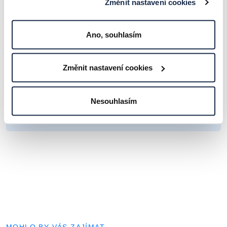
Změnit nastavení cookies
Zpráva*
Ano, souhlasím
Změnit nastavení cookies
ODESLAT
Nesouhlasím
Volbou "Odeslat" beru na vědomí
zásady zpracování osobních
údajů
.
MOHLO BY VÁS ZAJÍMAT