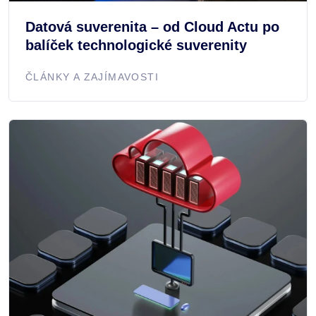
Datová suverenita – od Cloud Actu po
balíček technologické suverenity
ČLÁNKY A ZAJÍMAVOSTI