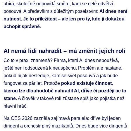
ubírá, skutečně odpovídá směru, kam se celé odvětví
posouvá. A především s důležitým poselstvím:
AI dnes není
nutnost. Je to příležitost – ale jen pro ty, kdo ji dokážou
uchopit správně
.
AI nemá lidi nahradit – má změnit jejich roli
Co to v praxi znamená? Firma, která AI dnes nepoužívá,
ještě není odsouzená k neúspěchu. Problém ale nastane,
pokud nijak nesleduje, kam se svět posouvá a jak bude
fungovat za pár let. Protože
pokud existuje činnost,
kterou lze dlouhodobě nahradit AI, dříve či později se to
stane
. A člověk v takové roli zůstane spíš jako pojistka než
hlavní hráč.
Na CES 2026 zazněla zajímavá paralela: dříve byl jeden
dirigent a orchestr plný muzikantů. Dnes bude více dirigentů