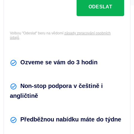
ODESLAT
Volbou "Odeslat" beru na vědomí
zásady zpracování osobních
údajů
.
Ozveme se vám do 3 hodin
Non-stop podpora v češtině i
angličtině
Předběžnou nabídku máte do týdne