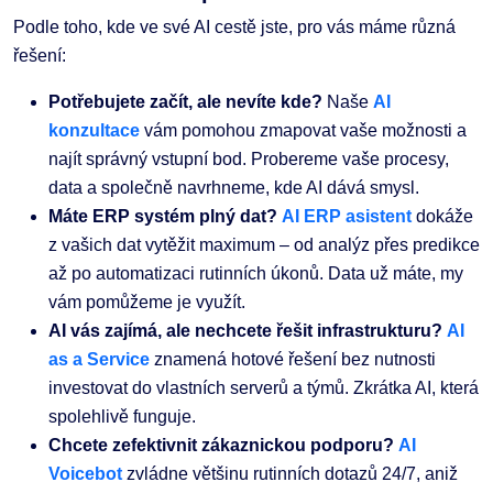
Podle toho, kde ve své AI cestě jste, pro vás máme různá
řešení:
Potřebujete začít, ale nevíte kde?
Naše
AI
konzultace
vám pomohou zmapovat vaše možnosti a
najít správný vstupní bod. Probereme vaše procesy,
data a společně navrhneme, kde AI dává smysl.
Máte ERP systém plný dat?
AI ERP asistent
dokáže
z vašich dat vytěžit maximum – od analýz přes predikce
až po automatizaci rutinních úkonů. Data už máte, my
vám pomůžeme je využít.
AI vás zajímá, ale nechcete řešit infrastrukturu?
AI
as a Service
znamená hotové řešení bez nutnosti
investovat do vlastních serverů a týmů. Zkrátka AI, která
spolehlivě funguje.
Chcete zefektivnit zákaznickou podporu?
AI
Voicebot
zvládne většinu rutinních dotazů 24/7, aniž