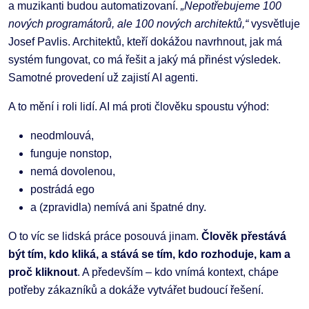
a muzikanti budou automatizovaní.
„Nepotřebujeme 100
nových programátorů, ale 100 nových architektů,“
vysvětluje
Josef Pavlis. Architektů, kteří dokážou navrhnout, jak má
systém fungovat, co má řešit a jaký má přinést výsledek.
Samotné provedení už zajistí AI agenti.
A to mění i roli lidí. AI má proti člověku spoustu výhod:
neodmlouvá,
funguje nonstop,
nemá dovolenou,
postrádá ego
a (zpravidla) nemívá ani špatné dny.
O to víc se lidská práce posouvá jinam.
Člověk přestává
být tím, kdo kliká, a stává se tím, kdo rozhoduje, kam a
proč kliknout
. A především – kdo vnímá kontext, chápe
potřeby zákazníků a dokáže vytvářet budoucí řešení.