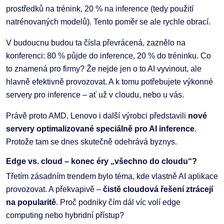
prostředků na trénink, 20 % na inference (tedy použití
natrénovaných modelů). Tento poměr se ale rychle obrací.
V budoucnu budou ta čísla převrácená, zaznělo na
konferenci: 80 % půjde do inference, 20 % do tréninku. Co
to znamená pro firmy? Že nejde jen o to AI vyvinout, ale
hlavně efektivně provozovat. A k tomu potřebujete výkonné
servery pro inference – ať už v cloudu, nebo u vás.
Právě proto AMD, Lenovo i další výrobci představili
nové
servery optimalizované speciálně pro AI inference
.
Protože tam se dnes skutečně odehrává byznys.
Edge vs. cloud – konec éry „všechno do cloudu“?
Třetím zásadním trendem bylo téma, kde vlastně AI aplikace
provozovat. A překvapivě –
čistě cloudová řešení ztrácejí
na popularitě
. Proč podniky čím dál víc volí edge
computing nebo hybridní přístup?