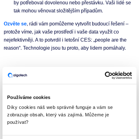
by potřeboval dovolenou nebo přestávku. Vaši lidé se
tak mohou věnovat složitějším případům.
Ozvěte se
, rádi vám pomůžeme vytvořit budoucí řešení –
protože víme, jak vaše prostředí i vaše data využít co
nejefektivněji. A to potvrdil i letošní CES: „people are the
reason“. Technologie jsou tu proto, aby lidem pomáhaly.
KATEGORIE
Rozhovory se zaměstnanci
Používáme cookies
Díky cookies náš web správně funguje a vám se
Články a zajímavosti
Proběhlé události
zobrazuje obsah, který vás zajímá. Můžeme je
používat?
Podcasty