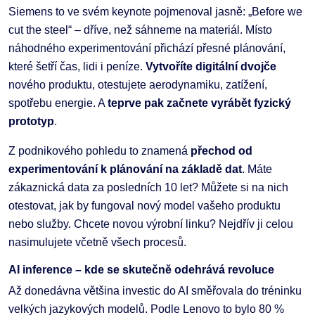
Siemens to ve svém keynote pojmenoval jasně: „Before we
cut the steel“ – dříve, než sáhneme na materiál. Místo
náhodného experimentování přichází přesné plánování,
které šetří čas, lidi i peníze.
Vytvoříte digitální dvojče
nového produktu, otestujete aerodynamiku, zatížení,
spotřebu energie. A
teprve pak začnete vyrábět fyzický
prototyp
.
Z podnikového pohledu to znamená
přechod od
experimentování k plánování na základě dat
. Máte
zákaznická data za posledních 10 let? Můžete si na nich
otestovat, jak by fungoval nový model vašeho produktu
nebo služby. Chcete novou výrobní linku? Nejdřív ji celou
nasimulujete včetně všech procesů.
AI inference – kde se skutečně odehrává revoluce
Až donedávna většina investic do AI směřovala do tréninku
velkých jazykových modelů. Podle Lenovo to bylo 80 %