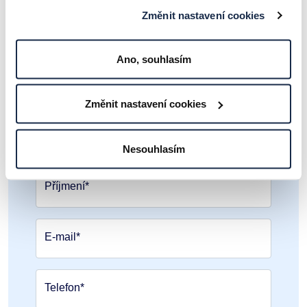
Změnit nastavení cookies
Ano, souhlasím
Pošlete nezávaznou poptávku
ještě dnes
Změnit nastavení cookies
Jméno*
Nesouhlasím
Příjmení*
E-mail*
Telefon*