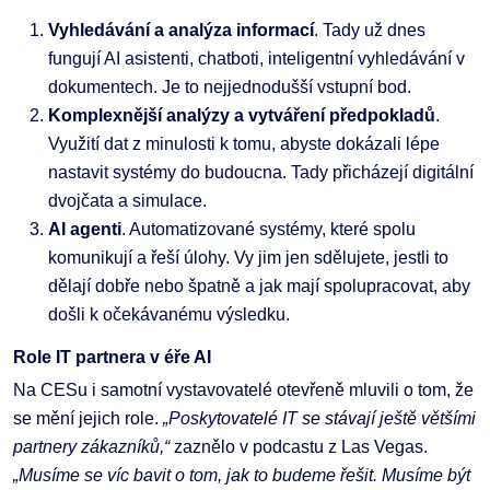
Vyhledávání a analýza informací
. Tady už dnes
fungují AI asistenti, chatboti, inteligentní vyhledávání v
dokumentech. Je to nejjednodušší vstupní bod.
Komplexnější analýzy a vytváření předpokladů
.
Využití dat z minulosti k tomu, abyste dokázali lépe
nastavit systémy do budoucna. Tady přicházejí digitální
dvojčata a simulace.
AI agenti
. Automatizované systémy, které spolu
komunikují a řeší úlohy. Vy jim jen sdělujete, jestli to
dělají dobře nebo špatně a jak mají spolupracovat, aby
došli k očekávanému výsledku.
Role IT partnera v éře AI
Na CESu i samotní vystavovatelé otevřeně mluvili o tom, že
se mění jejich role.
„Poskytovatelé IT se stávají ještě většími
partnery zákazníků,“
zaznělo v podcastu z Las Vegas.
„Musíme se víc bavit o tom, jak to budeme řešit. Musíme být