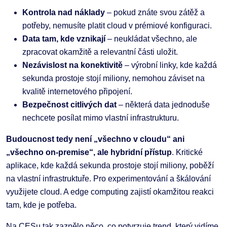
Kontrola nad náklady
– pokud znáte svou zátěž a
potřeby, nemusíte platit cloud v prémiové konfiguraci.
Data tam, kde vznikají
– neukládat všechno, ale
zpracovat okamžitě a relevantní části uložit.
Nezávislost na konektivitě
– výrobní linky, kde každá
sekunda prostoje stojí miliony, nemohou záviset na
kvalitě internetového připojení.
Bezpečnost citlivých dat
– některá data jednoduše
nechcete posílat mimo vlastní infrastrukturu.
Budoucnost tedy není „všechno v cloudu“ ani
„všechno on-premise“, ale
hybridní přístup
. Kritické
aplikace, kde každá sekunda prostoje stojí miliony, poběží
na vlastní infrastruktuře. Pro experimentování a škálování
využijete cloud. A edge computing zajistí okamžitou reakci
tam, kde je potřeba.
Na CESu tak zaznělo něco, co potvrzuje trend, který vidíme