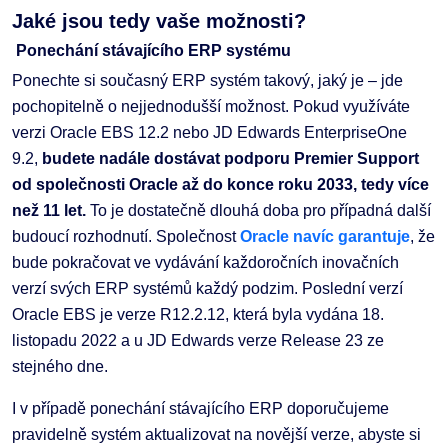
Jaké jsou tedy vaše možnosti?
Ponechání stávajícího ERP systému
Ponechte si současný ERP systém takový, jaký je – jde
pochopitelně o nejjednodušší možnost. Pokud využíváte
verzi Oracle EBS 12.2 nebo JD Edwards EnterpriseOne
9.2,
budete nadále dostávat podporu Premier Support
od společnosti Oracle až do konce roku 2033, tedy více
než 11 let.
To je dostatečně dlouhá doba pro případná další
budoucí rozhodnutí. Společnost
Oracle navíc garantuje
, že
bude pokračovat ve vydávání každoročních inovačních
verzí svých ERP systémů každý podzim. Poslední verzí
Oracle EBS je verze R12.2.12, která byla vydána 18.
listopadu 2022 a u JD Edwards verze Release 23 ze
stejného dne.
I v případě ponechání stávajícího ERP doporučujeme
pravidelně systém aktualizovat na novější verze, abyste si