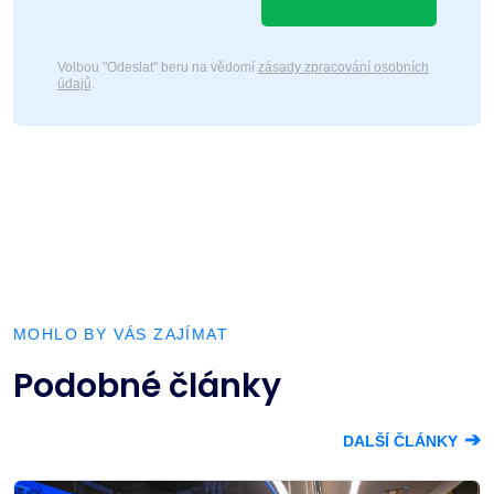
Volbou "Odeslat" beru na vědomí
zásady zpracování osobních
údajů
.
MOHLO BY VÁS ZAJÍMAT
Podobné články
➔
DALŠÍ ČLÁNKY