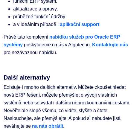
funkční ERP systém,
aktualizace a opravy,
průběžné funkční údržby
a v ideálním případě i
aplikační support
.
Právě tuto komplexní
nabídku služeb pro Oracle ERP
systémy
poskytujeme u nás v Algotechu.
Kontaktujte nás
pro nezávaznou nabídku.
Další alternativy
Existuje i mnoho dalších alternativ. Můžete zkoušet hledat
nová ERP řešení, můžete přemýšlet o vývoji vlastních
systémů nebo se vydat i dalšími neprozkoumanými cestami.
Nevěřte ale slepě všemu, co vidíte, slyšíte a čtete.
Naslouchejte, ale přemýšlejte. A pokud si nebudete jistí,
neváhejte se
na nás obrátit
.