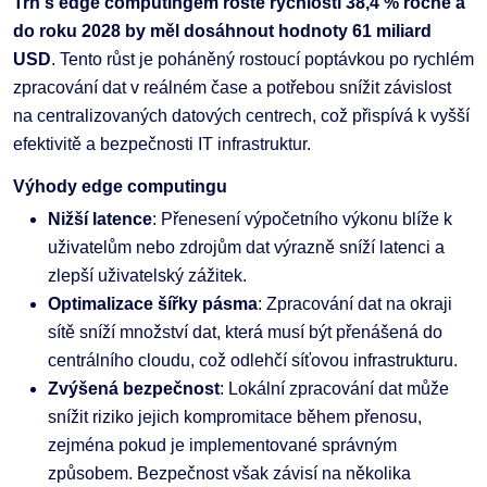
Trh s edge computingem roste rychlostí 38,4 % ročně a
do roku 2028 by měl dosáhnout hodnoty 61 miliard
USD
. Tento růst je poháněný rostoucí poptávkou po rychlém
zpracování dat v reálném čase a potřebou snížit závislost
na centralizovaných datových centrech, což přispívá k vyšší
efektivitě a bezpečnosti IT infrastruktur.
Výhody edge computingu
Nižší latence
: Přenesení výpočetního výkonu blíže k
uživatelům nebo zdrojům dat výrazně sníží latenci a
zlepší uživatelský zážitek.
Optimalizace šířky pásma
: Zpracování dat na okraji
sítě sníží množství dat, která musí být přenášená do
centrálního cloudu, což odlehčí síťovou infrastrukturu.
Zvýšená bezpečnost
: Lokální zpracování dat může
snížit riziko jejich kompromitace během přenosu,
zejména pokud je implementované správným
způsobem. Bezpečnost však závisí na několika