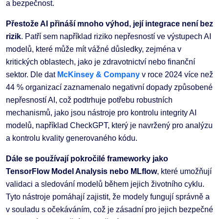
a bezpečnost.
Přestože AI přináší mnoho výhod, její integrace není bez
rizik
. Patří sem například riziko nepřesností ve výstupech AI
modelů, které může mít vážné důsledky, zejména v
kritických oblastech, jako je zdravotnictví nebo finanční
sektor. Dle dat
McKinsey & Company
v roce 2024 více než
44 % organizací zaznamenalo negativní dopady způsobené
nepřesností AI, což podtrhuje potřebu robustních
mechanismů, jako jsou nástroje pro kontrolu integrity AI
modelů, například CheckGPT, který je navržený pro analýzu
a kontrolu kvality generovaného kódu.
Dále se používají pokročilé frameworky jako
TensorFlow Model Analysis nebo MLflow
, které umožňují
validaci a sledování modelů během jejich životního cyklu.
Tyto nástroje pomáhají zajistit, že modely fungují správně a
v souladu s očekáváním, což je zásadní pro jejich bezpečné