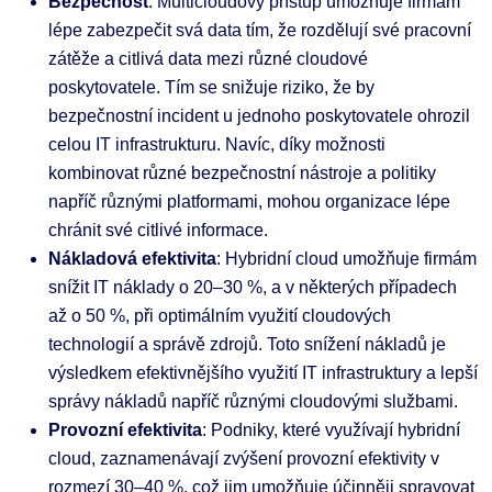
Bezpečnost
: Multicloudový přístup umožňuje firmám
lépe zabezpečit svá data tím, že rozdělují své pracovní
zátěže a citlivá data mezi různé cloudové
poskytovatele. Tím se snižuje riziko, že by
bezpečnostní incident u jednoho poskytovatele ohrozil
celou IT infrastrukturu. Navíc, díky možnosti
kombinovat různé bezpečnostní nástroje a politiky
napříč různými platformami, mohou organizace lépe
chránit své citlivé informace.
Nákladová efektivita
: Hybridní cloud umožňuje firmám
snížit IT náklady o 20–30 %, a v některých případech
až o 50 %, při optimálním využití cloudových
technologií a správě zdrojů. Toto snížení nákladů je
výsledkem efektivnějšího využití IT infrastruktury a lepší
správy nákladů napříč různými cloudovými službami.
Provozní efektivita
: Podniky, které využívají hybridní
cloud, zaznamenávají zvýšení provozní efektivity v
rozmezí 30–40 %, což jim umožňuje účinněji spravovat