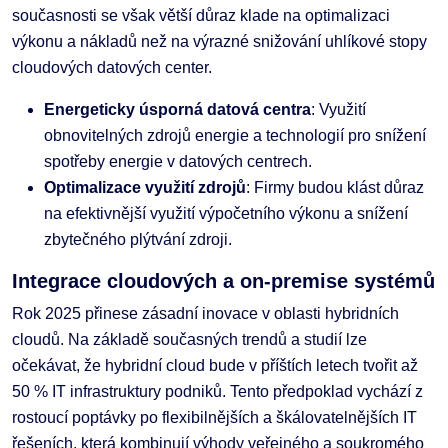
současnosti se však větší důraz klade na optimalizaci
výkonu a nákladů než na výrazné snižování uhlíkové stopy
cloudových datových center.
Energeticky úsporná datová centra
: Využití
obnovitelných zdrojů energie a technologií pro snížení
spotřeby energie v datových centrech.
Optimalizace využití zdrojů
: Firmy budou klást důraz
na efektivnější využití výpočetního výkonu a snížení
zbytečného plýtvání zdroji.
Integrace cloudových a on-premise systémů
Rok 2025 přinese zásadní inovace v oblasti hybridních
cloudů. Na základě současných trendů a studií lze
očekávat, že hybridní cloud bude v příštích letech tvořit až
50 % IT infrastruktury podniků. Tento předpoklad vychází z
rostoucí poptávky po flexibilnějších a škálovatelnějších IT
řešeních, která kombinují výhody veřejného a soukromého