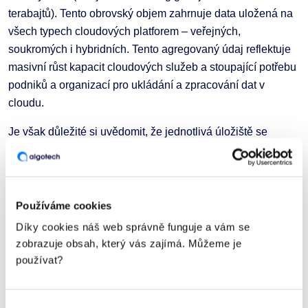
terabajtů). Tento obrovský objem zahrnuje data uložená na
všech typech cloudových platforem – veřejných,
soukromých i hybridních. Tento agregovaný údaj reflektuje
masivní růst kapacit cloudových služeb a stoupající potřebu
podniků a organizací pro ukládání a zpracování dat v
cloudu.
Je však důležité si uvědomit, že jednotlivá úložiště se
mohou lišit ve svých specifikacích a zaměřeních, a proto
celkový objem dat představuje souhrn napříč různými
poskytovateli a typy úložišť.
Používáme cookies
Podstatné oblasti bezpečnosti v roce 2025
Díky cookies náš web správně funguje a vám se
Zabezpečení multicloudových prostředí
: Firmy
zobrazuje obsah, který vás zajímá. Můžeme je
používat?
budou muset zajistit konzistentní bezpečnostní opatření
napříč různými cloudovými platformami.
Ochrana dat
: 50 % podniků v současnosti ukládá