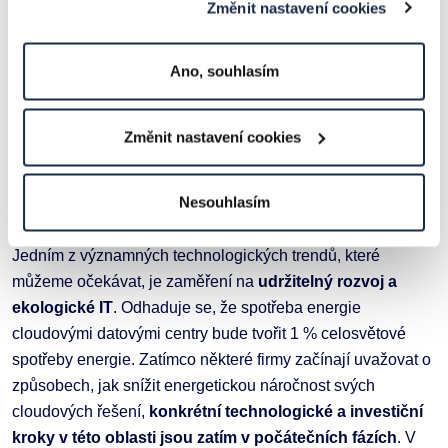
Změnit nastavení cookies
citlivá data v cloudu, což zvyšuje potřebu efektivního
šifrování a ochrany před neoprávněným přístupem​.
Compliance a regulace
: Firmy budou muset dodržovat
Ano, souhlasím
stále přísnější předpisy a normy pro ochranu dat a
soukromí.
Změnit nastavení cookies
Tip
: Přečtěte si náš článek
Záloha dat do cloudu nikdy
nebyla jednodušší
.
Nesouhlasím
5) Přechod na ekologičtější cloudová řešení
Jedním z významných technologických trendů, které
můžeme očekávat, je zaměření na
udržitelný rozvoj a
ekologické IT
. Odhaduje se, že spotřeba energie
cloudovými datovými centry bude tvořit 1 % celosvětové
spotřeby energie​. Zatímco některé firmy začínají uvažovat o
způsobech, jak snížit energetickou náročnost svých
cloudových řešení,
konkrétní technologické a investiční
kroky v této oblasti jsou zatím v počátečních fázích
. V