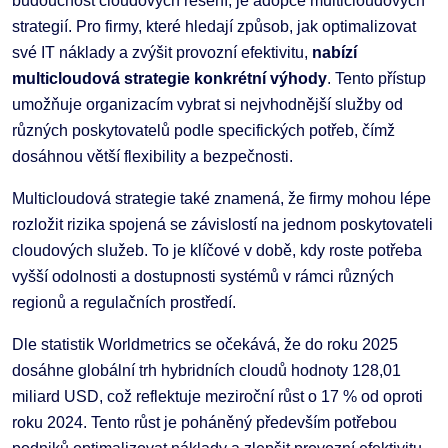
budoucnost cloudových řešení, je adopce multicloudových
strategií. Pro firmy, které hledají způsob, jak optimalizovat
své IT náklady a zvýšit provozní efektivitu,
nabízí
multicloudová strategie konkrétní výhody
. Tento přístup
umožňuje organizacím vybrat si nejvhodnější služby od
různých poskytovatelů podle specifických potřeb, čímž
dosáhnou větší flexibility a bezpečnosti.
Multicloudová strategie také znamená, že firmy mohou lépe
rozložit rizika spojená se závislostí na jednom poskytovateli
cloudových služeb. To je klíčové v době, kdy roste potřeba
vyšší odolnosti a dostupnosti systémů v rámci různých
regionů a regulačních prostředí.
Dle statistik Worldmetrics se očekává, že do roku 2025
dosáhne globální trh hybridních cloudů hodnoty 128,01
miliard USD, což reflektuje meziroční růst o 17 % od oproti
roku 2024. Tento růst je poháněný především potřebou