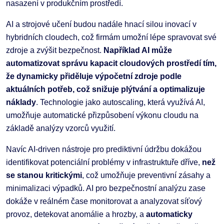
nasazení v produkčním prostředí.
AI a strojové učení budou nadále hnací silou inovací v
hybridních cloudech, což firmám umožní lépe spravovat své
zdroje a zvýšit bezpečnost.
Například AI může
automatizovat správu kapacit cloudových prostředí tím,
že dynamicky přiděluje výpočetní zdroje podle
aktuálních potřeb, což snižuje plýtvání a optimalizuje
náklady
. Technologie jako autoscaling, která využívá AI,
umožňuje automatické přizpůsobení výkonu cloudu na
základě analýzy vzorců využití.
Navíc AI-driven nástroje pro prediktivní údržbu dokážou
identifikovat potenciální problémy v infrastruktuře dříve,
než
se stanou kritickými
, což umožňuje preventivní zásahy a
minimalizaci výpadků. AI pro bezpečnostní analýzu zase
dokáže v reálném čase monitorovat a analyzovat síťový
provoz, detekovat anomálie a hrozby, a
automaticky