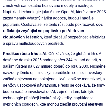
z nich volí samostatně hostované modely a nástroje.
Například technologie jako Azure OpenAI, které v roce 2023
zaznamenaly výrazný nárůst adopce, budou i nadále
populární. Očekává se, že tento růst bude pokračovat,
což
reflektuje zvyšující se poptávku po AI-driven
cloudových řešeních
, která zlepšují bezpečnost, efektivitu
a správu multicloudových prostředí.
Predikce růstu trhu s AI:
Očekává se, že globální trh s AI
dosáhne do roku 2025 hodnoty přes 244 miliard dolarů, s
dalším růstem na 827 miliard dolarů do roku 2030. Nicméně
navzdory těmto optimistickým predikcím se mezi investory
začíná objevovat nespokojenost kvůli obtížné monetizaci, a
ne vždy uspokojivé návratnosti. Přesto se očekává, že firmy
budou nadále investovat do AI, zejména tam, kde tyto
technologie přinášejí konkrétní výsledky, například v
hybridních cloudech, kde mohou zlepšit provozní efektivitu