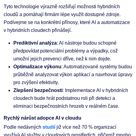
Tyto technologie výrazně rozšiřují možnosti hybridních
cloudů a pomáhají firmám lépe využít dostupné zdroje.
Podívejme se na konkrétní přínosy, které AI a automatizace
v hybridních cloudech přinášejí.
Prediktivní analýza
: AI nástroje budou schopné
předpovídat potenciální problémy a výpadky, což
umožní jejich prevenci dříve, než k nim dojde.
Optimalizace výkonu
: Automatizované systémy budou
průběžně analyzovat výkon aplikací a navrhovat úpravy
pro zvýšení efektivity.
Zlepšení bezpečnosti
: Implementace AI v hybridních
cloudech bude hrát podstatnou roli při detekci a
eliminaci bezpečnostních hrozeb v reálném čase.
Rychlý nárůst adopce AI v cloudu
Podle nedávných
studií
již více než 70 % organizací
využívá AI služby v cloudových prostředích, přičemž mnoho