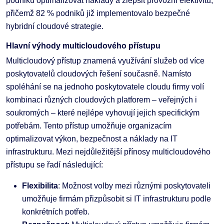
podniků optimalizovat náklady a zlepšit provozní efektivitu,
přičemž 82 % podniků již implementovalo bezpečné
hybridní cloudové strategie​.
Hlavní výhody multicloudového přístupu
Multicloudový přístup znamená využívání služeb od více
poskytovatelů cloudových řešení současně. Namísto
spoléhání se na jednoho poskytovatele cloudu firmy volí
kombinaci různých cloudových platforem – veřejných i
soukromých – které nejlépe vyhovují jejich specifickým
potřebám. Tento přístup umožňuje organizacím
optimalizovat výkon, bezpečnost a náklady na IT
infrastrukturu. Mezi nejdůležitější přínosy multicloudového
přístupu se řadí následující:
Flexibilita
: Možnost volby mezi různými poskytovateli
umožňuje firmám přizpůsobit si IT infrastrukturu podle
konkrétních potřeb.