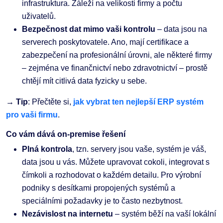
infrastruktura. Záleží na velikosti firmy a počtu
uživatelů.
Bezpečnost dat mimo vaši kontrolu
– data jsou na
serverech poskytovatele. Ano, mají certifikace a
zabezpečení na profesionální úrovni, ale některé firmy
– zejména ve finančnictví nebo zdravotnictví – prostě
chtějí mít citlivá data fyzicky u sebe.
→ Tip
: Přečtěte si,
jak vybrat ten nejlepší ERP systém
pro vaši firmu
.
Co vám dává on-premise řešení
Plná kontrola
, tzn. servery jsou vaše, systém je váš,
data jsou u vás. Můžete upravovat cokoli, integrovat s
čímkoli a rozhodovat o každém detailu. Pro výrobní
podniky s desítkami propojených systémů a
speciálními požadavky je to často nezbytnost.
Nezávislost na internetu
– systém běží na vaší lokální