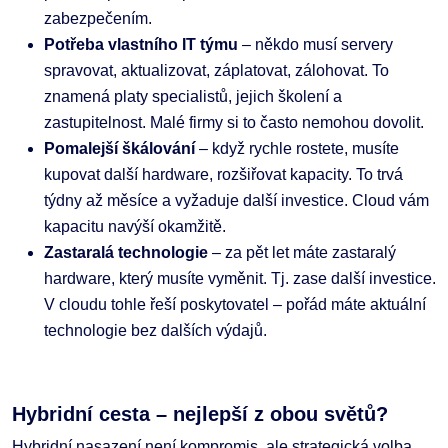
zabezpečením.
Potřeba vlastního IT týmu
– někdo musí servery
spravovat, aktualizovat, záplatovat, zálohovat. To
znamená platy specialistů, jejich školení a
zastupitelnost. Malé firmy si to často nemohou dovolit.
Pomalejší škálování
– když rychle rostete, musíte
kupovat další hardware, rozšiřovat kapacity. To trvá
týdny až měsíce a vyžaduje další investice. Cloud vám
kapacitu navýší okamžitě.
Zastaralá technologie
– za pět let máte zastaralý
hardware, který musíte vyměnit. Tj. zase další investice.
V cloudu tohle řeší poskytovatel – pořád máte aktuální
technologie bez dalších výdajů.
Hybridní cesta – nejlepší z obou světů?
Hybridní nasazení není kompromis, ale strategická volba.