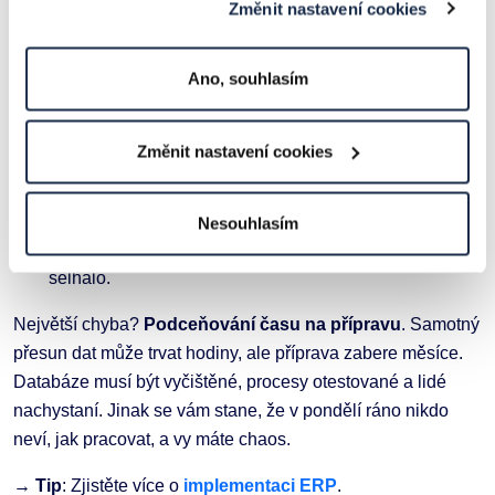
Změnit nastavení cookies
Kritické momenty migrace:
Testování na kopii produkčních dat – nikdy nemigrujte
Ano, souhlasím
naslepo.
Školení uživatelů na nové prostředí minimálně měsíc
Změnit nastavení cookies
předem.
Paralelní provoz obou systémů během přechodného
období.
Nesouhlasím
Detailní plán návratu k původnímu řešení, kdyby něco
selhalo.
Největší chyba?
Podceňování času na přípravu
. Samotný
přesun dat může trvat hodiny, ale příprava zabere měsíce.
Databáze musí být vyčištěné, procesy otestované a lidé
nachystaní. Jinak se vám stane, že v pondělí ráno nikdo
neví, jak pracovat, a vy máte chaos.
→ Tip
: Zjistěte více o
implementaci ERP
.