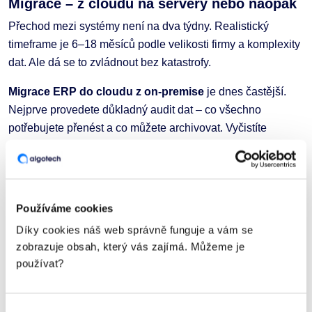
Migrace – z cloudu na servery nebo naopak
Přechod mezi systémy není na dva týdny. Realistický
timeframe je 6–18 měsíců podle velikosti firmy a komplexity
dat. Ale dá se to zvládnout bez katastrofy.
Migrace ERP do cloudu z on-premise
je dnes častější.
Nejprve provedete důkladný audit dat – co všechno
potřebujete přenést a co můžete archivovat. Vyčistíte
databáze, pak testujete na menším vzorku dat, jestli vše
funguje správně. Až když máte jistotu, provedete ostrý
přechod – ideálně o víkendu nebo přes svátek.
Používáme cookies
Z cloudu na vlastní servery
se firmy stěhují méně často,
ale stává se to. Typicky když narostou natolik, že jim
Díky cookies náš web správně funguje a vám se
zobrazuje obsah, který vás zajímá. Můžeme je
dlouhodobé předplatné vychází dráž než vlastní
používat?
infrastruktura. Nebo když zjistí, že potřebují specifické
úpravy, které cloud neumožňuje. Proces je podobný, jen
musíte nejprve pořídit a připravit hardware.