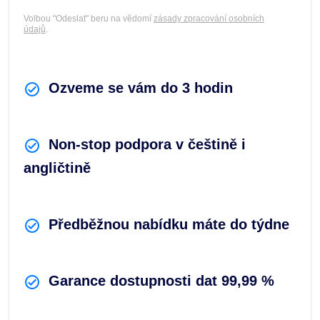
Volbou "Odeslat" beru na vědomí
zásady zpracování osobních
údajů
.
Ozveme se vám do 3 hodin
Non-stop podpora v češtině i
angličtině
Předběžnou nabídku máte do týdne
Garance dostupnosti dat 99,99 %