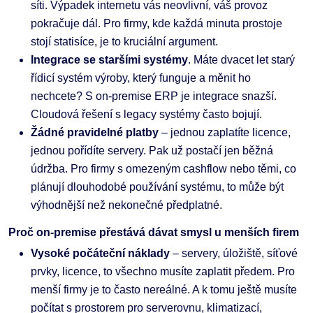
síti. Výpadek internetu vás neovlivní, váš provoz
pokračuje dál. Pro firmy, kde každá minuta prostoje
stojí statisíce, je to kruciální argument.
Integrace se staršími systémy
. Máte dvacet let starý
řídicí systém výroby, který funguje a měnit ho
nechcete? S on-premise ERP je integrace snazší.
Cloudová řešení s legacy systémy často bojují.
Žádné pravidelné platby
– jednou zaplatíte licence,
jednou pořídíte servery. Pak už postačí jen běžná
údržba. Pro firmy s omezeným cashflow nebo těmi, co
plánují dlouhodobé používání systému, to může být
výhodnější než nekonečné předplatné.
Proč on-premise přestává dávat smysl u menších firem
Vysoké počáteční náklady
– servery, úložiště, síťové
prvky, licence, to všechno musíte zaplatit předem. Pro
menší firmy je to často nereálné. A k tomu ještě musíte
počítat s prostorem pro serverovnu, klimatizací,