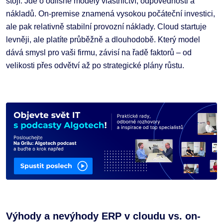
stojí. Jde o odlišné modely vlastnictví, odpovědnosti a
nákladů. On-premise znamená vysokou počáteční investici,
ale pak relativně stabilní provozní náklady. Cloud startuje
levněji, ale platíte průběžně a dlouhodobě. Který model
dává smysl pro vaši firmu, závisí na řadě faktorů – od
velikosti přes odvětví až po strategické plány růstu.
Výhody a nevýhody ERP v cloudu vs. on-