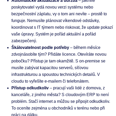
Automatické aktualizace a údržba
– jakmile
poskytovatel vydá novou verzi systému nebo
bezpečnostní záplatu, vy o tom ani nevíte – prostě to
funguje. Nemusíte plánovat víkendové odstávky,
koordinovat s IT týmem nebo riskovat, že update pokazí
vaše úpravy. Systém je pořád aktuální a pořád
zabezpečený.
Škálovatelnost podle potřeby
– během měsíce
zdvojnásobíte tým? Přidáte licence. Otevíráte novou
pobočku? Přístup je tam okamžitě. S on-premise se
musíte zabývat kapacitou serverů, síťovou
infrastrukturou a spoustou technických detailů. V
cloudu to vyřešíte e-mailem či telefonátem.
Přístup odkudkoliv
– pracují vaši lidé z domova, z
kanceláře, z jiného města? S cloudovým ERP to není
problém. Stačí internet a můžou se připojit odkudkoliv.
To oceníte zejména u obchodníků v terénu nebo při
práci na dálku.