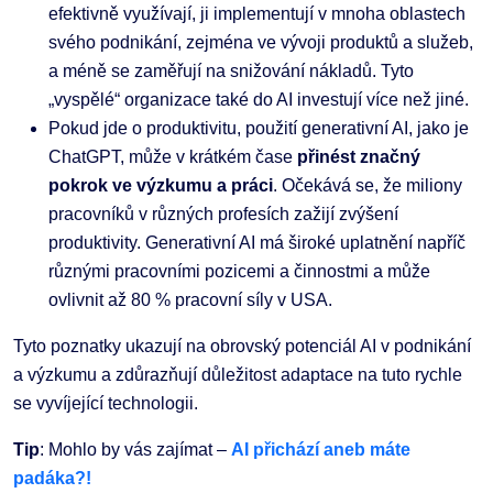
efektivně využívají, ji implementují v mnoha oblastech
svého podnikání, zejména ve vývoji produktů a služeb,
a méně se zaměřují na snižování nákladů. Tyto
„vyspělé“ organizace také do AI investují více než jiné​​.
Pokud jde o produktivitu, použití generativní AI, jako je
ChatGPT, může v krátkém čase
přinést značný
pokrok ve výzkumu a práci
. Očekává se, že miliony
pracovníků v různých profesích zažijí zvýšení
produktivity​​. Generativní AI má široké uplatnění napříč
různými pracovními pozicemi a činnostmi a může
ovlivnit až 80 % pracovní síly v USA​​.
Tyto poznatky ukazují na obrovský potenciál AI v podnikání
a výzkumu a zdůrazňují důležitost adaptace na tuto rychle
se vyvíjející technologii.
Tip
: Mohlo by vás zajímat –
AI přichází aneb máte
padáka?!