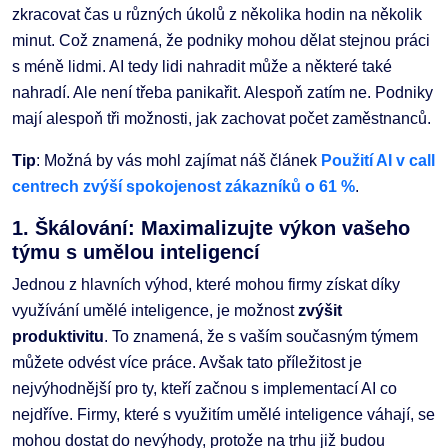
zkracovat čas u různých úkolů z několika hodin na několik
minut. Což znamená, že podniky mohou dělat stejnou práci
s méně lidmi. AI tedy lidi nahradit může a některé také
nahradí. Ale není třeba panikařit. Alespoň zatím ne. Podniky
mají alespoň tři možnosti, jak zachovat počet zaměstnanců.
Tip
: Možná by vás mohl zajímat náš článek
Použití AI v call
centrech zvýší spokojenost zákazníků o 61 %
.
1. Škálování: Maximalizujte výkon vašeho
týmu s umělou inteligencí
Jednou z hlavních výhod, které mohou firmy získat díky
využívání umělé inteligence, je možnost
zvýšit
produktivitu
. To znamená, že s vaším současným týmem
můžete odvést více práce. Avšak tato příležitost je
nejvýhodnější pro ty, kteří začnou s implementací AI co
nejdříve. Firmy, které s využitím umělé inteligence váhají, se
mohou dostat do nevýhody, protože na trhu již budou