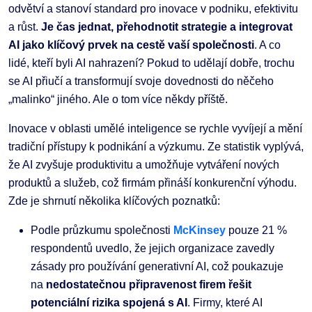
odvětví a stanoví standard pro inovace v podniku, efektivitu
a růst.
Je čas jednat, přehodnotit strategie a integrovat
AI jako klíčový prvek na cestě vaší společnosti
. A co
lidé, kteří byli AI nahrazení? Pokud to udělají dobře, trochu
se AI přiučí a transformují svoje dovednosti do něčeho
„malinko“ jiného. Ale o tom více někdy příště.
Inovace v oblasti umělé inteligence se rychle vyvíjejí a mění
tradiční přístupy k podnikání a výzkumu. Ze statistik vyplývá,
že AI zvyšuje produktivitu a umožňuje vytváření nových
produktů a služeb, což firmám přináší konkurenční výhodu.
Zde je shrnutí několika klíčových poznatků:
Podle průzkumu společnosti
McKinsey
pouze 21 %
respondentů uvedlo, že jejich organizace zavedly
zásady pro používání generativní AI, což poukazuje
na
nedostatečnou připravenost firem řešit
potenciální rizika spojená s AI
​​. Firmy, které AI