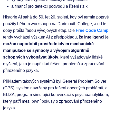
a financí pro detekci podvodů a řízení rizik.
Historie AI sahá do 50. let 20. století, kdy byl termín poprvé
použitý během workshopu na Dartmouth College, a od té
doby prošla řadou vývojových etap​. Dle
Free Code Camp
tehdy vycházel výzkum AI z předpokladu,
že inteligenci je
možné napodobit prostřednictvím mechanické
manipulace se symboly a vývojem algoritmů
schopných vykonávat úkoly
, které vyžadovaly lidské
myšlení, jako je například řešení problémů a zpracování
přirozeného jazyka.
Příkladem takových systémů byl General Problem Solver
(GPS), systém navržený pro řešení obecných problémů, a
ELIZA, program simulující konverzaci s psychoanalytikem,
který patří mezi první pokusy o zpracování přirozeného
jazyka.