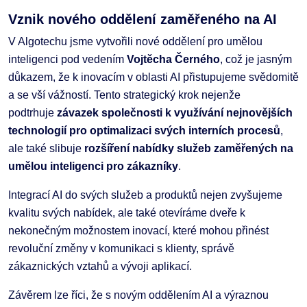
Vznik nového oddělení zaměřeného na AI
V Algotechu jsme vytvořili nové oddělení pro umělou
inteligenci pod vedením
Vojtěcha Černého
, což je jasným
důkazem, že k inovacím v oblasti AI přistupujeme svědomitě
a se vší vážností. Tento strategický krok nejenže
podtrhuje
závazek společnosti k využívání nejnovějších
technologií pro optimalizaci svých interních procesů
,
ale také slibuje
rozšíření nabídky služeb zaměřených na
umělou inteligenci pro zákazníky
.
Integrací AI do svých služeb a produktů nejen zvyšujeme
kvalitu svých nabídek, ale také otevíráme dveře k
nekonečným možnostem inovací, které mohou přinést
revoluční změny v komunikaci s klienty, správě
zákaznických vztahů a vývoji aplikací.
Závěrem lze říci, že s novým oddělením AI a výraznou