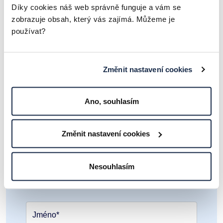
Díky cookies náš web správně funguje a vám se
KATEGORIE
zobrazuje obsah, který vás zajímá. Můžeme je
používat?
Rozhovory se zaměstnanci
Změnit nastavení cookies
Články a zajímavosti
Proběhlé události
Podcasty
Ano, souhlasím
Změnit nastavení cookies
Pošlete nezávaznou poptávku
Nesouhlasím
ještě dnes
Jméno*