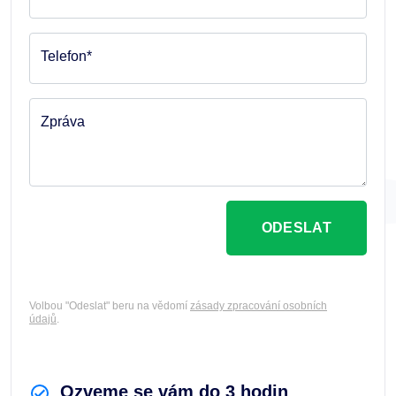
Telefon*
Zpráva
ODESLAT
Volbou "Odeslat" beru na vědomí
zásady zpracování osobních
údajů
.
Ozveme se vám do 3 hodin