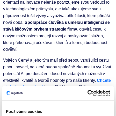
orientací na inovace nejenže potvrzujeme svou vedoucí roli
v technologickém průmyslu, ale také ukazujeme svou
připravenost řešit výzvy a využívat příležitosti, které přináší
nová doba.
Spolupráce člověka s umělou inteligencí se
stává klíčovým prvkem strategie firmy
, otevírá cestu k
novým možnostem pro její rozvoj a poskytování služeb,
které překonávají očekávání klientů a formují budoucnost
odvětví.
Vojtěch Černý a jeho tým mají před sebou vzrušující cestu
plnou inovací, na které budou společně zkoumat a využívat
potenciál AI pro dosažení dosud nevídaných možností v
efektivitě, kvalitě a tvorbě hodnoty pro naše klienty.
Chcete
si sjednat konzultaci
k využití AI pro vaši firmu
zdarma?
Napište na
ai@algotech.cz
a rádi se vám
budeme věnovat.
Používáme cookies