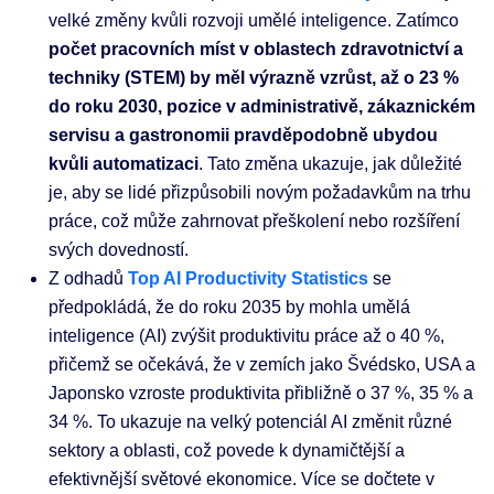
velké změny kvůli rozvoji umělé inteligence. Zatímco
počet pracovních míst v oblastech zdravotnictví a
techniky (STEM) by měl výrazně vzrůst, až o 23 %
do roku 2030,
pozice v administrativě, zákaznickém
servisu a gastronomii pravděpodobně ubydou
kvůli automatizaci
. Tato změna ukazuje, jak důležité
je, aby se lidé přizpůsobili novým požadavkům na trhu
práce, což může zahrnovat přeškolení nebo rozšíření
svých dovedností.
Z odhadů
Top AI Productivity Statistics
se
předpokládá, že do roku 2035 by mohla umělá
inteligence (AI) zvýšit produktivitu práce až o 40 %,
přičemž se očekává, že v zemích jako Švédsko, USA a
Japonsko vzroste produktivita přibližně o 37 %, 35 % a
34 %. To ukazuje na velký potenciál AI změnit různé
sektory a oblasti, což povede k dynamičtější a
efektivnější světové ekonomice. Více se dočtete v