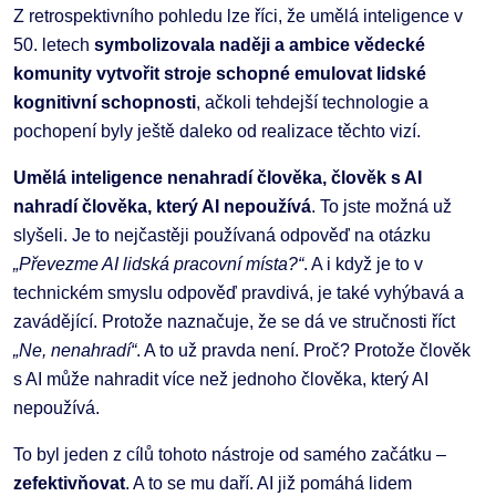
Z retrospektivního pohledu lze říci, že umělá inteligence v
50. letech
symbolizovala naději a ambice vědecké
komunity vytvořit stroje schopné emulovat lidské
kognitivní schopnosti
, ačkoli tehdejší technologie a
pochopení byly ještě daleko od realizace těchto vizí.
Umělá inteligence nenahradí člověka, člověk s AI
nahradí člověka, který AI nepoužívá
. To jste možná už
slyšeli. Je to nejčastěji používaná odpověď na otázku
„Převezme AI lidská pracovní místa?“
. A i když je to v
technickém smyslu odpověď pravdivá, je také vyhýbavá a
zavádějící. Protože naznačuje, že se dá ve stručnosti říct
„Ne, nenahradí“
. A to už pravda není. Proč? Protože člověk
s AI může nahradit více než jednoho člověka, který AI
nepoužívá.
To byl jeden z cílů tohoto nástroje od samého začátku –
zefektivňovat
. A to se mu daří. AI již pomáhá lidem