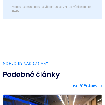
Volbou "Odeslat" beru na vědomí
zásady zpracování osobních
údajů
.
MOHLO BY VÁS ZAJÍMAT
Podobné články
➔
DALŠÍ ČLÁNKY