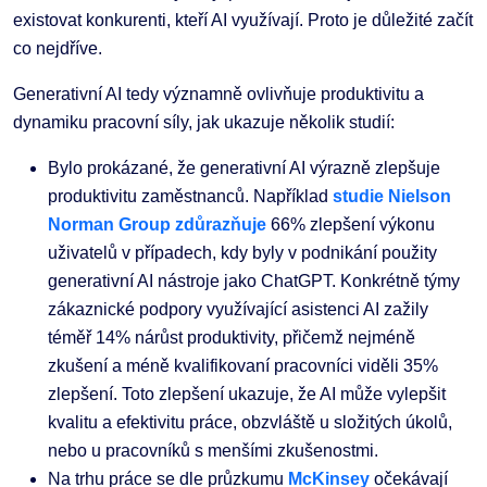
existovat konkurenti, kteří AI využívají. Proto je důležité začít
co nejdříve.
Generativní AI tedy významně ovlivňuje produktivitu a
dynamiku pracovní síly, jak ukazuje několik studií:
Bylo prokázané, že generativní AI výrazně zlepšuje
produktivitu zaměstnanců. Například
studie Nielson
Norman Group zdůrazňuje
66% zlepšení výkonu
uživatelů v případech, kdy byly v podnikání použity
generativní AI nástroje jako ChatGPT. Konkrétně týmy
zákaznické podpory využívající asistenci AI zažily
téměř 14% nárůst produktivity, přičemž nejméně
zkušení a méně kvalifikovaní pracovníci viděli 35%
zlepšení. Toto zlepšení ukazuje, že AI může vylepšit
kvalitu a efektivitu práce, obzvláště u složitých úkolů,
nebo u pracovníků s menšími zkušenostmi.
Na trhu práce se dle průzkumu
McKinsey
očekávají