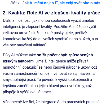
článku
Jak AI mění nejen IT, ale celý svět okolo nás
.
2. Kvalita: Role AI ve zlepšení kvality práce
Další z možností, jak mohou společnosti využít umělou
inteligenci, je zlepšení kvality. Použitím AI můžete zvýšit
celkovou úroveň služeb, které poskytujete, pečlivě
kontrolovat každý detail vašich výrobků nebo služeb, a to
vše bez navýšení nákladů.
Díky AI můžete také
snížit počet chyb způsobených
lidským faktorem
. Umělá inteligence může převzít
monotónní, opakující se nebo časově náročné úkoly, což
vašim zaměstnancům umožní věnovat se zajímavější a
smysluplnější práci. To povede k vyšší spokojenosti a
lepšímu zaměření na jejich hlavní pracovní úkoly, což
přispěje k vyšší kvalitě práce.
Všeobecně lze říci, že integrace AI do pracovních procesů