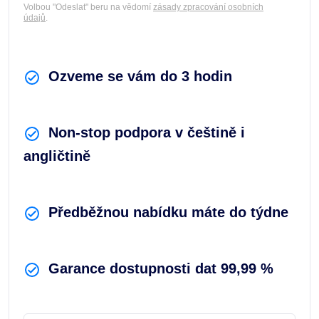
Volbou "Odeslat" beru na vědomí
zásady zpracování osobních
údajů
.
Ozveme se vám do 3 hodin
Non-stop podpora v češtině i
angličtině
Předběžnou nabídku máte do týdne
Garance dostupnosti dat 99,99 %