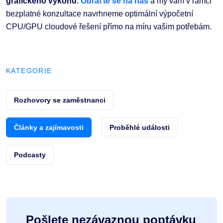
grafického výkonu
.
Obraťte se na nás
a my vám v rámci
bezplatné konzultace navrhneme optimální výpočetní
CPU/GPU cloudové řešení přímo na míru vašim potřebám.
KATEGORIE
Rozhovory se zaměstnanci
Články a zajímavosti
Proběhlé události
Podcasty
Pošlete nezávaznou poptávku