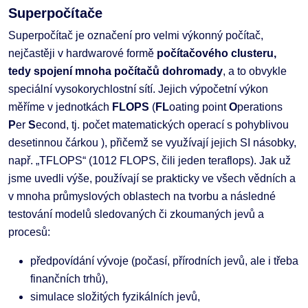
Superpočítače
Superpočítač je označení pro velmi výkonný počítač,
nejčastěji v hardwarové formě
počítačového clusteru,
tedy spojení mnoha počítačů dohromady
, a to obvykle
speciální vysokorychlostní sítí. Jejich výpočetní výkon
měříme v jednotkách
FLOPS
(
FL
oating point
O
perations
P
er
S
econd, tj. počet matematických operací s pohyblivou
desetinnou čárkou ), přičemž se využívají jejich SI násobky,
např. „TFLOPS“ (1012 FLOPS, čili jeden teraflops). Jak už
jsme uvedli výše, používají se prakticky ve všech vědních a
v mnoha průmyslových oblastech na tvorbu a následné
testování modelů sledovaných či zkoumaných jevů a
procesů:
předpovídání vývoje (počasí, přírodních jevů, ale i třeba
finančních trhů),
simulace složitých fyzikálních jevů,