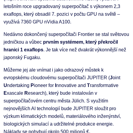
letošním roce upgradovaný superpočítač s výkonem 2,3
exaflops, který obsadil 7. pozici v počtu GPU na světě –
využívá 7360 GPU nVidia A100.
Nedávno dokončený superpočítači Frontier se stal světovou
jedničkou a vůbec
prvním systémem, který překročil
hranici 1 exaflops
. Je tak více než dvakrát výkonnější než
japonský Fugaku.
Můžeme jej ale vnímat i jako odrazový můstek k
evropskému cloudovému superpočítači JUPITER (
J
oint
U
ndertaking
P
ioneer for
I
nnovative and
T
ransformative
E
xascale
R
esearch), který bude instalován v
superpočítačovém centru města Jülich. S využitím
nejnovějších AI technologií bude JUPITER sloužit pro
výzkum klimatických modelů, materiálového inženýrství,
biologických simulací a udržitelné produkce energie.
Náklady se pohybují okolo 500 milionů €.