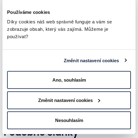
Používáme cookies
Díky cookies náš web správně funguje a vám se
ODESLAT
zobrazuje obsah, který vás zajímá. Můžeme je
používat?
Volbou "Odeslat" beru na vědomí
zásady zpracování osobních
údajů
.
Změnit nastavení cookies
Ano, souhlasím
Změnit nastavení cookies
MOHLO BY VÁS ZAJÍMAT
Nesouhlasím
Podobné články