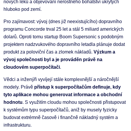
nových léků a objevování nerostného bohatství ukrytých
hluboko pod zemí.
Pro zajímavost: vývoj (dnes již neexistujícího) dopravního
programu Concorde trval 25 let a stál 5 miliard amerických
dolarů. Oproti tomu startup Boom Supersonic s podobným
projektem nadzvukového dopravního letadla plánuje dodat
produkt za poloviční čas a zlomek nákladů.
Výzkum a
vývoj společnosti byl a je prováděn právě na
cloudovém superpočítači
.
Vědci a inženýři vyvíjejí stále komplexnější a náročnější
modely. Právě
přístup k superpočítačům definuje, kdy
tyto aplikace mohou generovat informace a obchodní
hodnotu
. S využitím cloudu mohou společnosti přistupovat
k systémům typu superpočítačů, aniž by musely fyzicky
budovat extrémně časově i finančně nákladný systém a
infrastrukturu.