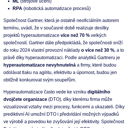
ML
(strojové učení)
RPA
(robotická automatizace procesů)
Společnost Gartner, která je ostatně neoficiálním autorem
termínu, uvádí, že v současné době realizuje desítky
projektů hyperautomatizace
více než 70 %
velkých
společností. Gartner dále předpokládá, že společnosti sníží
do roku 2024 vlastní provozní náklady
o více než 30 %
, a to
právě díky hyperautomatizaci. Podle analytiků Gartneru je
hyperautomatizace nevyhnutelná
a firmy, které budou
odolávat tlaku na agilitu, efektivitu a úpornost, budou jen
obtížně konkurovat svým soupeřům.
Hyperautomatizace často vede ke vzniku
digitálního
dvojčete organizace
(DTO), díky kterému firma může
vizualizovat vztahy mezi procesy, funkcemi a ukazateli. Díky
prediktivní AI umožní DTO i předvídání možných výpadků
ve výrobě a povedou ke zvyšování její efektivity. Společnost