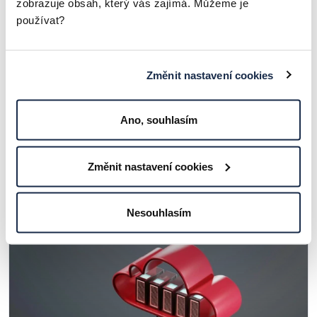
zobrazuje obsah, který vás zajímá. Můžeme je
používat?
Změnit nastavení cookies
Ano, souhlasím
Datová suverenita – od Cloud Actu po
balíček technologické suverenity
Změnit nastavení cookies
ČLÁNKY A ZAJÍMAVOSTI
Nesouhlasím