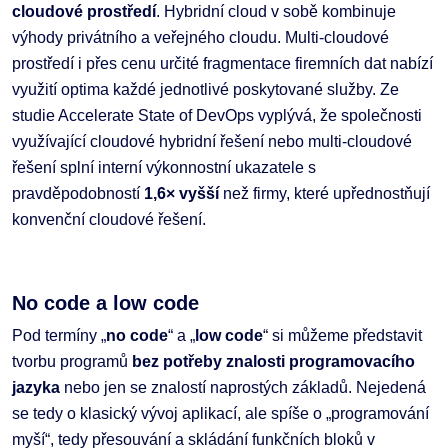
cloudové prostředí
. Hybridní cloud v sobě kombinuje
výhody privátního a veřejného cloudu. Multi-cloudové
prostředí i přes cenu určité fragmentace firemních dat nabízí
využití optima každé jednotlivé poskytované služby. Ze
studie Accelerate State of DevOps vyplývá, že společnosti
využívající cloudové hybridní řešení nebo multi-cloudové
řešení splní interní výkonnostní ukazatele s
pravděpodobností
1,6× vyšší
než firmy, které upřednostňují
konvenční cloudové řešení.
No code a low code
Pod termíny „
no code
“ a „
low code
“ si můžeme představit
tvorbu programů
bez potřeby znalosti programovacího
jazyka
nebo jen se znalostí naprostých základů. Nejedená
se tedy o klasický vývoj aplikací, ale spíše o „programování
myší“, tedy přesouvání a skládání funkčních bloků v