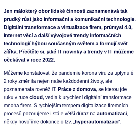
Jen málokterý obor lidské činnosti zaznamenává tak
prudký růst jako informační a komunikační technologie.
Digitální transformace a virtualizace firem, průmysl 4.0,
internet věcí a další vývojové trendy informačních
technologií hýbou současným světem a formují svět
zítřka. Přečtěte si, jaké IT novinky a trendy v IT můžeme
očekávat v roce 2022.
Můžeme konstatovat, že pandemie korona viru za uplynulé
2 roky změnila nejen naše každodenní životy, ale
poznamenala rovněž IT.
Práce z domova
, se kterou jde
ruku v ruce
cloud
, vedla k urychlení digitální transformace
mnoha firem. S rychlejším tempem digitalizace firemních
procesů pozorujeme i stále větší důraz na
automatizaci
,
někdy hovoříme dokonce o tzv. „
hyperautomatizaci
“.