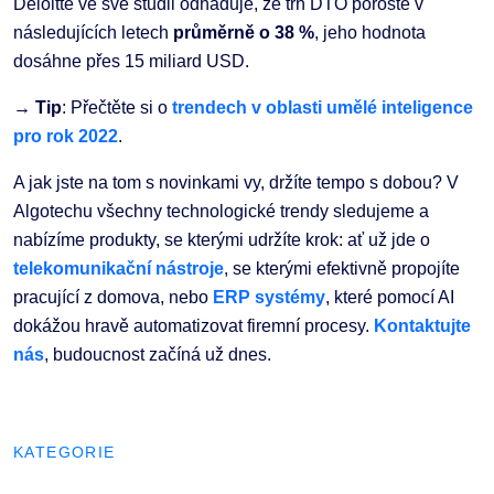
Deloitte ve své studii odhaduje, že trh DTO poroste v
následujících letech
průměrně o 38 %
, jeho hodnota
dosáhne přes 15 miliard USD.
→ Tip
: Přečtěte si o
trendech v oblasti umělé inteligence
pro rok 2022
.
A jak jste na tom s novinkami vy, držíte tempo s dobou? V
Algotechu všechny technologické trendy sledujeme a
nabízíme produkty, se kterými udržíte krok: ať už jde o
telekomunikační nástroje
, se kterými efektivně propojíte
pracující z domova, nebo
ERP systémy
, které pomocí AI
dokážou hravě automatizovat firemní procesy.
Kontaktujte
nás
, budoucnost začíná už dnes.
KATEGORIE