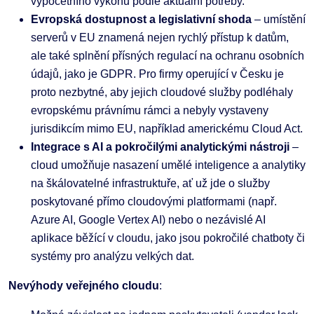
výpočetního výkonu podle aktuální potřeby.
Evropská dostupnost a legislativní shoda
– umístění
serverů v EU znamená nejen rychlý přístup k datům,
ale také splnění přísných regulací na ochranu osobních
údajů, jako je GDPR. Pro firmy operující v Česku je
proto nezbytné, aby jejich cloudové služby podléhaly
evropskému právnímu rámci a nebyly vystaveny
jurisdikcím mimo EU, například americkému Cloud Act.
Integrace s AI a pokročilými analytickými nástroji
–
cloud umožňuje nasazení umělé inteligence a analytiky
na škálovatelné infrastruktuře, ať už jde o služby
poskytované přímo cloudovými platformami (např.
Azure AI, Google Vertex AI) nebo o nezávislé AI
aplikace běžící v cloudu, jako jsou pokročilé chatboty či
systémy pro analýzu velkých dat.
Nevýhody veřejného cloudu
: