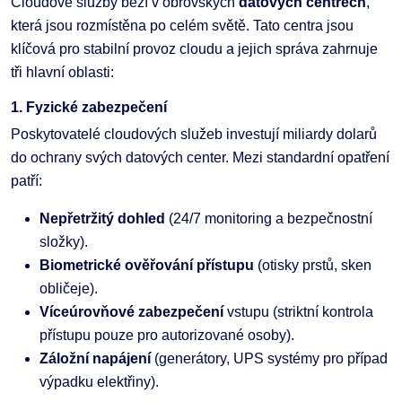
Cloudové služby běží v obrovských
datových centrech
,
která jsou rozmístěna po celém světě. Tato centra jsou
klíčová pro stabilní provoz cloudu a jejich správa zahrnuje
tři hlavní oblasti:
1. Fyzické zabezpečení
Poskytovatelé cloudových služeb investují miliardy dolarů
do ochrany svých datových center. Mezi standardní opatření
patří:
Nepřetržitý dohled
(24/7 monitoring a bezpečnostní
složky).
Biometrické ověřování přístupu
(otisky prstů, sken
obličeje).
Víceúrovňové zabezpečení
vstupu (striktní kontrola
přístupu pouze pro autorizované osoby).
Záložní napájení
(generátory, UPS systémy pro případ
výpadku elektřiny).