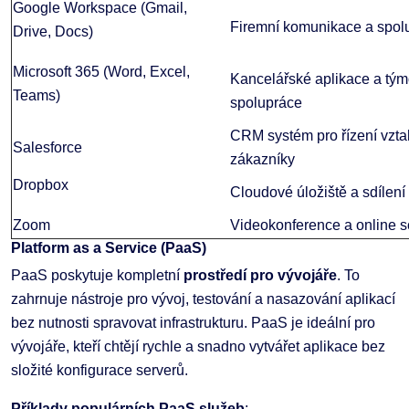
Google Workspace (Gmail,
Firemní komunikace a spol
Drive, Docs)
Microsoft 365 (Word, Excel,
Kancelářské aplikace a tý
Teams)
spolupráce
CRM systém pro řízení vzta
Salesforce
zákazníky
Dropbox
Cloudové úložiště a sdílení
Zoom
Videokonference a online 
Platform as a Service (PaaS)
PaaS poskytuje kompletní
prostředí pro vývojáře
. To
zahrnuje nástroje pro vývoj, testování a nasazování aplikací
bez nutnosti spravovat infrastrukturu. PaaS je ideální pro
vývojáře, kteří chtějí rychle a snadno vytvářet aplikace bez
složité konfigurace serverů.
Příklady populárních PaaS služeb
: