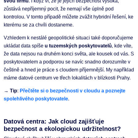
svou firmu
. I když ví, že je jejich bezpečnost vysoká,
zůstává nepříjemný pocit, že nemají vše úplně pod
kontrolou. V tomto případě můžete zvážit hybridní řešení, ke
kterému se za chvíli dostaneme.
Vzhledem k nestálé geopolitické situaci také doporučujeme
ukládat data spíše
u tuzemských poskytovatelů
, kde víte,
že data nejsou na druhém konci světa, ale kousek od vás. S
poskytovatelem a podporou se navíc snadno dorozumíte v
češtině a hned je práce s cloudem příjemnější. My například
máme datové centrum ve třech lokalitách v blízkosti Prahy.
→
Tip
:
Přečtěte si o bezpečnosti v cloudu a poznejte
spolehlivého poskytovatele
.
Datová centra: Jak cloud zajišťuje
bezpečnost a ekologickou udržitelnost?