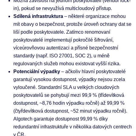
Možná závislost na jednom poskytovateli (vendor lock-
in), pokud se nevyužívá multicloudový přístup.
Sdílená infrastruktura
– některé organizace mohou
mít obavy o bezpečnost, protože úroveň ochrany dat se
liší podle poskytovatele. Zatímco renomovaní
poskytovatelé implementují pokročilé šifrování,
víceúrovňovou autentizaci a přísné bezpečnostní
standardy (např. ISO 27001, SOC 2), u méně
regulovaných služeb mohou existovat vyšší rizika.
Potenciální výpadky
– ačkoliv hlavní poskytovatelé
garantují vysokou dostupnost, výpadky nejsou zcela
vyloučené. Standardní SLA u velkých cloudových
poskytovatelů se pohybují mezi 99,9 % (třídevítková
dostupnost, ~8,76 hodin výpadku ročně) až 99,99 %
(čtyřdevítková dostupnost, ~52 minut výpadku ročně).
Algotech garantuje dostupnost 99,99 % díky
redundantní infrastruktuře v několika datových centrech
v ČR.