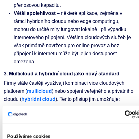
přenosovou kapacitu.
Větší spolehlivost
– některé aplikace, zejména v
rámci hybridního cloudu nebo edge computingu,
mohou do určité míry fungovat lokálně i při výpadku
internetového připojení. Většina cloudových služeb je
však primárně navržena pro online provoz a bez
připojení k internetu může být jejich dostupnost
omezena.
3. Multicloud a hybridní cloud jako nový standard
Firmy stále častěji využívají kombinaci více cloudových
platforem (
multicloud
) nebo spojení veřejného a privátního
cloudu (
hybridní cloud
). Tento přístup jim umožňuje:
Zabránit závislosti na jednom poskytovateli (vendor
lock-in).
Optimalizovat náklady a výkon podle konkrétních
Používáme cookies
potřeb.