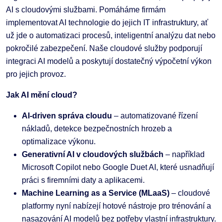
AI s cloudovými službami. Pomáháme firmám
implementovat AI technologie do jejich IT infrastruktury, ať
už jde o automatizaci procesů, inteligentní analýzu dat nebo
pokročilé zabezpečení. Naše cloudové služby podporují
integraci AI modelů a poskytují dostatečný výpočetní výkon
pro jejich provoz.
Jak AI mění cloud?
AI-driven správa cloudu
– automatizované řízení
nákladů, detekce bezpečnostních hrozeb a
optimalizace výkonu.
Generativní AI v cloudových službách
– například
Microsoft Copilot nebo Google Duet AI, které usnadňují
práci s firemními daty a aplikacemi.
Machine Learning as a Service (MLaaS)
– cloudové
platformy nyní nabízejí hotové nástroje pro trénování a
nasazování AI modelů bez potřeby vlastní infrastruktury.