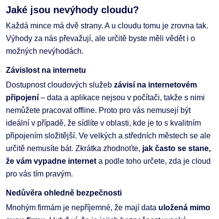
Jaké jsou nevýhody cloudu?
Každá mince má dvě strany. A u cloudu tomu je zrovna tak.
Výhody za nás převažují, ale určitě byste měli vědět i o
možných nevýhodách.
Závislost na internetu
Dostupnost cloudových služeb
závisí na internetovém
připojení
– data a aplikace nejsou v počítači, takže s nimi
nemůžete pracovat offline. Proto pro vás nemusejí být
ideální v případě, že sídlíte v oblasti, kde je to s kvalitním
připojením složitější. Ve velkých a středních městech se ale
určitě nemusíte bát. Zkrátka zhodnoťte,
jak často se stane,
že vám vypadne internet
a podle toho určete, zda je cloud
pro vás tím pravým.
Nedůvěra ohledně bezpečnosti
Mnohým firmám je nepříjemné, že mají data
uložená mimo