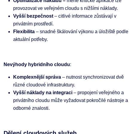
Optimalizace nákladů –
méně kritické aplikace lze
provozovat ve veřejném cloudu s nižšími náklady.
Vyšší bezpečnost
– citlivé informace zůstávají v
privátním prostředí.
Flexibilita
– snadné škálování výkonu a úložiště podle
aktuální potřeby.
Nevýhody hybridního cloudu
:
Komplexnější správa
– nutnost synchronizovat dvě
různé cloudové infrastruktury.
Vyšší náklady na integraci
– propojení veřejného a
privátního cloudu může vyžadovat pokročilé nástroje a
odborné znalosti.
Dělení cloudových služeb