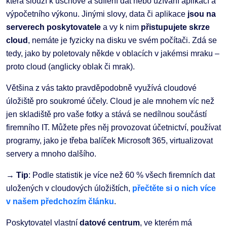
která slouží k úschově a sdílení dat nebo užívání aplikací a
výpočetního výkonu. Jinými slovy, data či aplikace
jsou na
serverech poskytovatele
a vy k nim
přistupujete skrze
cloud
, nemáte je fyzicky na disku ve svém počítači. Zdá se
tedy, jako by poletovaly někde v oblacích v jakémsi mraku –
proto cloud (anglicky oblak či mrak).
Většina z vás takto pravděpodobně využívá cloudové
úložiště pro soukromé účely. Cloud je ale mnohem víc než
jen skladiště pro vaše fotky a stává se nedílnou součástí
firemního IT. Můžete přes něj provozovat účetnictví, používat
programy, jako je třeba balíček Microsoft 365, virtualizovat
servery a mnoho dalšího.
→
Tip
: Podle statistik je více než 60 % všech firemních dat
uložených v cloudových úložištích,
přečtěte si o nich více
v našem předchozím článku
.
Poskytovatel vlastní
datové centrum
, ve kterém má