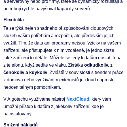
a serverovny nebo pro firmy, které se dynamicky rozrůstají a
potřebují rychle navyšovat kapacity serverů.
Flexibilita
Ta se týká nejen snadného přizpůsobování cloudových
služeb vašim potřebám a rozpočtu, ale především jejich
využití. Tím, že data ani programy nejsou fyzicky na vašem
zařízení, ale přistupujete k nim vzdáleně, je jedno skrze
jaké zařízení to děláte. Můžete se tedy k datům dostat třeba
z telefonu, když sedíte ve vlaku. Zkrátka
odkudkoliv, z
čehokoliv a kdykoliv
. Zvláště v souvislosti s trendem práce
z domova nebo využíváním externistů je cloud naprosto
neocenitelným pomocníkem.
V Algotechu využíváme nástroj
NextCloud
, který vám
umožní přístup k datům z jakékoliv zařízení, kde je
nainstalovaný.
Snížení nákladů