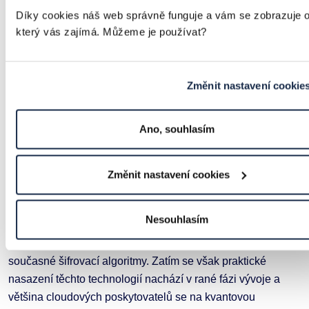
Zvýšit bezpečnost a kontrolu nad citlivými daty.
Díky cookies náš web správně funguje a vám se zobrazuje 
který vás zajímá. Můžeme je používat?
4. Bezpečnost v cloudu: Zero Trust a kvantové šifrování
Kybernetická bezpečnost je v cloudu stále klíčovým
tématem. Nejnovější přístupy se zaměřují na model Zero
Změnit nastavení cookie
Trust Security, který říká: „Nikomu nevěř, vždy ověřuj.“ To
znamená:
Ano, souhlasím
Přísnou identifikaci a autentizaci uživatelů.
Šifrování dat nejen při přenosu, ale i při ukládání.
Změnit nastavení cookies
Omezení přístupových práv jen na nezbytně nutné
minimum.
Nesouhlasím
Výzkum v oblasti kvantového šifrování postupuje rychle,
protože kvantové počítače by v budoucnu mohly prolomit
současné šifrovací algoritmy. Zatím se však praktické
nasazení těchto technologií nachází v rané fázi vývoje a
většina cloudových poskytovatelů se na kvantovou