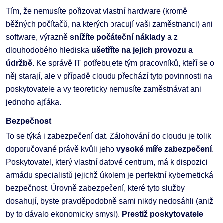
Tím, že nemusíte pořizovat vlastní hardware (kromě
běžných počítačů, na kterých pracují vaši zaměstnanci) ani
software, výrazně
snížíte počáteční náklady
a z
dlouhodobého hlediska
ušetříte na jejich provozu
a
údržbě
. Ke správě IT potřebujete tým pracovníků, kteří se o
něj starají, ale v případě cloudu přechází tyto povinnosti na
poskytovatele a vy teoreticky nemusíte zaměstnávat ani
jednoho ajťáka.
Bezpečnost
To se týká i zabezpečení dat. Zálohování do cloudu je tolik
doporučované právě kvůli jeho
vysoké míře zabezpečení
.
Poskytovatel, který vlastní datové centrum, má k dispozici
armádu specialistů jejichž úkolem je perfektní kybernetická
bezpečnost. Úrovně zabezpečení, které tyto služby
dosahují, byste pravděpodobně sami nikdy nedosáhli (aniž
by to dávalo ekonomicky smysl).
Prestiž poskytovatele